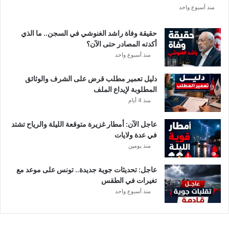
ع
منذ أسبوع واحد
ة
د
حقيقة وفاة راشد الغنوشي في السجن.. ما الذي
و
أكدته المصادر حتى الآن؟
ر
منذ أسبوع واحد
ي
أ
دليل تعمير مطلب قرض على الشرف والوثائق
ب
المطلوبة لإيداع الملف
ط
منذ 4 أيام
ا
ل
عاجل الآن: أمطار غزيرة متوقعة الليلة والرياح تشتد
إ
في عدة ولايات
ف
منذ يومين
ر
ي
ق
عاجل: تحديثات جوية جديدة.. تونس على موعد مع
ي
تغيرات في الطقس
ا
منذ أسبوع واحد