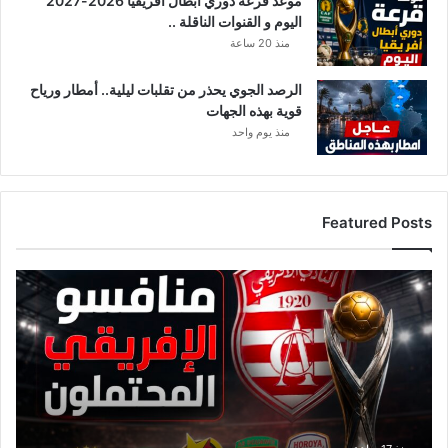
موعد قرعة دوري أبطال أفريقيا 2026-2027
اليوم و القنوات الناقلة ..
منذ 20 ساعة
الرصد الجوي يحذر من تقلبات ليلية.. أمطار ورياح
قوية بهذه الجهات
منذ يوم واحد
Featured Posts
ق
ا
ئ
م
ة
م
ن
ا