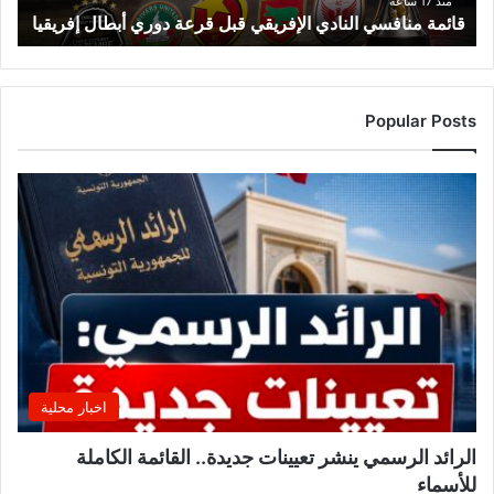
ف
منذ 17 ساعة
قائمة منافسي النادي الإفريقي قبل قرعة دوري أبطال إفريقيا
س
ي
ا
ل
ن
Popular Posts
ا
د
ي
ا
ل
إ
ف
ر
ي
ق
ي
ق
اخبار محلية
ب
ل
الرائد الرسمي ينشر تعيينات جديدة.. القائمة الكاملة
ق
للأسماء
ر