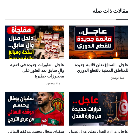
ع
ر
مقالات ذات صلة
ي
ئ
د
ا
ا
س
ل
ة
ج
ا
م
ل
ه
ب
و
ر
ر
ل
عاجل.. الستاغ تعلن قائمة جديدة
عاجل.. تطورات جديدة في قضية
ي
م
للمناطق المعنية بالقطع الدوري
والٍ سابق بعد العثور على
ة
ا
محجوزات خطيرة
منذ يومين
ن
منذ يومين
عاجل: وزارة العدل تعلن عزل عدول
سفيان بوفال يحسم موقفه النهائي