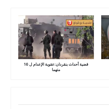
قضية
أحداث
بنقردان:عقوبة
الإعدام
ل
16
متهما
قضية أحداث بنقردان:عقوبة الإعدام ل 16
متهما