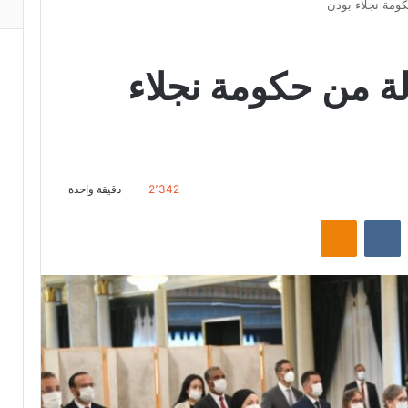
ومة نجلاء بودن
ة من حكومة نجلاء
2٬342
دقيقة واحدة
ت
Odnoklassniki