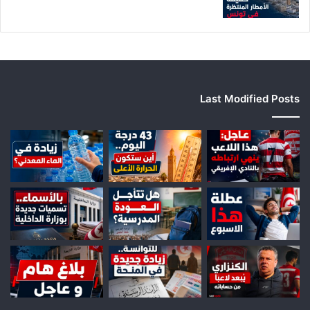
ف
م
ا
ل
ي
Last Modified Posts