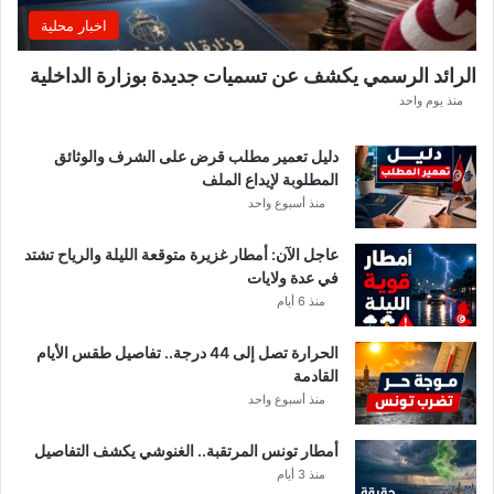
ع
اخبار محلية
ا
ل
الرائد الرسمي يكشف عن تسميات جديدة بوزارة الداخلية
ن
منذ يوم واحد
ا
د
ي
دليل تعمير مطلب قرض على الشرف والوثائق
ا
المطلوبة لإيداع الملف
ل
منذ أسبوع واحد
إ
ف
عاجل الآن: أمطار غزيرة متوقعة الليلة والرياح تشتد
ر
في عدة ولايات
ي
منذ 6 أيام
ق
ي
الحرارة تصل إلى 44 درجة.. تفاصيل طقس الأيام
ب
القادمة
ع
منذ أسبوع واحد
د
خ
أمطار تونس المرتقبة.. الغنوشي يكشف التفاصيل
ل
منذ 3 أيام
ا