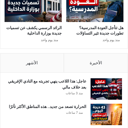
ك
ا
ة
ل
ت
ت
ه
ن
ر
ف
هل تتأجل العودة المدرسية؟
الرائد الرسمي يكشف عن تسميات
ي
ي
تطورات جديدة تثير التساؤلات
جديدة بوزارة الداخلية
ب
ذ
منذ يوم واحد
منذ يوم واحد
خ
و
ط
ي
ي
ه
ر
م
الأخيرة
الأشهر
ة
ا
ل
م
عاجل: هذا اللاعب ينهي تجربته مع النادي الإفريقي
ق
بعد خلاف مالي
ا
منذ 3 ساعات
ه
ي
الحرارة تصعد من جديد.. هذه المناطق الأكثر تأثرًا
و
منذ 7 ساعات
ا
ل
م