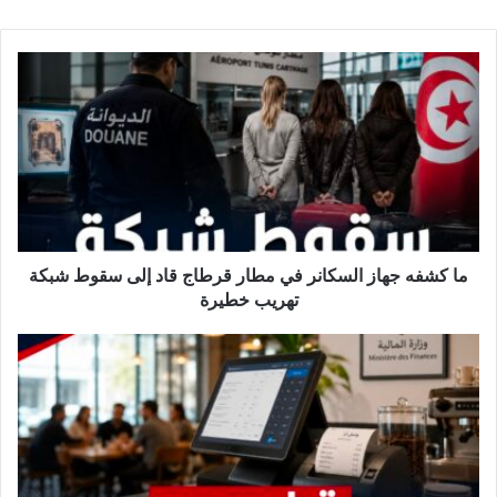
م
ا
ك
ش
ف
ه
ج
ه
ا
ز
ما كشفه جهاز السكانر في مطار قرطاج قاد إلى سقوط شبكة
ا
تهريب خطيرة
ل
س
ب
ك
د
ا
ا
ن
ي
ر
ة
ف
م
ي
ن