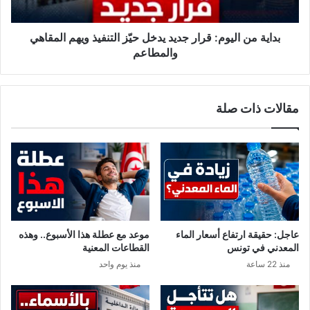
م
ا
ط
ل
ا
ي
بداية من اليوم: قرار جديد يدخل حيّز التنفيذ ويهم المقاهي
ر
و
والمطاعم
ق
م
ر
:
ط
ق
مقالات ذات صلة
ا
ر
ج
ا
ق
ر
ا
ج
د
د
إ
ي
ل
د
ى
ي
س
د
عاجل: حقيقة ارتفاع أسعار الماء
موعد مع عطلة هذا الأسبوع.. وهذه
ق
خ
المعدني في تونس
القطاعات المعنية
و
ل
منذ 22 ساعة
منذ يوم واحد
ط
ح
ش
يّ
ب
ز