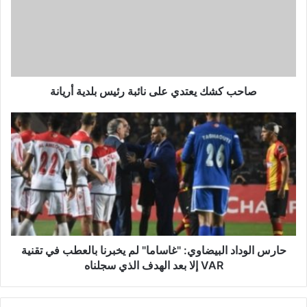
ب
ك
ش
ك
ي
ع
ت
صاحب كشك يعتدي على نائبة رئيس بلدية أريانة
د
ي
ح
ع
ا
ل
ر
ى
س
ن
ا
ا
ل
ئ
و
ب
د
ة
ا
ر
د
حارس الوداد البيضاوي: "غاساما" لم يخبرنا بالعطب في تقنية
ئ
ا
VAR إلا بعد الهدف الذي سجلناه
ي
ل
س
ب
ب
ي