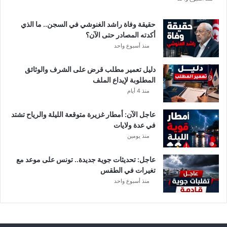
ة
د
حقيقة وفاة راشد الغنوشي في السجن.. ما الذي
و
أكدته المصادر حتى الآن؟
ر
منذ أسبوع واحد
ي
أ
دليل تعمير مطلب قرض على الشرف والوثائق
ب
المطلوبة لإيداع الملف
ط
منذ 4 أيام
ا
ل
عاجل الآن: أمطار غزيرة متوقعة الليلة والرياح تشتد
إ
في عدة ولايات
ف
منذ يومين
ر
ي
ق
عاجل: تحديثات جوية جديدة.. تونس على موعد مع
ي
تغيرات في الطقس
ا
منذ أسبوع واحد