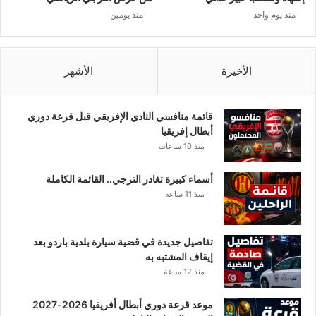
ب
منذ يوم واحد
منذ يومين
ا
ل
ع
ط
الأخيرة
الأشهر
ب
ف
ي
قائمة منافسي النادي الإفريقي قبل قرعة دوري
ت
أبطال إفريقيا
ق
منذ 10 ساعات
ن
ي
أسماء كبيرة تغادر الترجي.. القائمة الكاملة
ة
منذ 11 ساعة
V
A
R
تفاصيل جديدة في قضية سيارة بلدية باردو بعد
إ
إيقاف المشتبه به
ل
منذ 12 ساعة
ا
ب
موعد قرعة دوري أبطال أفريقيا 2026-2027
ع