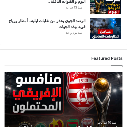
اليوم و القنوات الناقلة ..
د
ا
منذ 13 ساعة
ل
ه
الرصد الجوي يحذر من تقلبات ليلية.. أمطار ورياح
د
قوية بهذه الجهات
ف
منذ يوم واحد
ا
ل
ذ
ي
Featured Posts
س
ج
ل
ق
ن
ا
ا
ئ
ه
م
ة
م
ن
ا
ف
منذ 10 ساعات