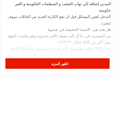
المدني إضافة إلى نواب الشعب و المنظمات الحكومية و الغير
حكومية
التدخل لفض المشكل قبل ان تقع الكارثة العديد من العائلات سوف
تتشرد.
هل هذه هي التنمية الحقيقية في جندوبة
من المتسبب في ما آل اليه معمل الأجر بجندوبة وهو مكسب للجهة
يعيل أكثر من 300 عائلة ؟؟؟؟؟؟
ياخي 300 عايلة متع معمل الأجر في جندوبة مش كيما 300 عايلة
متع نسمة نبيل القروي على خاطر ما عندهمس تلفزة تحكي عليهم
هم مجرد رقم إنتخابي لا غير ياكل او الله لا باش كلا
اظهر المزيد
ويني الاحزاب و الإعلام و السياسيين لوقفو مع نسمة متع نبيل
القروى و الا خلى يموتو العيلات هاذم بالشر عادي
صحيح جماعة جندوبة تابعين تونس مالجنب الأخر