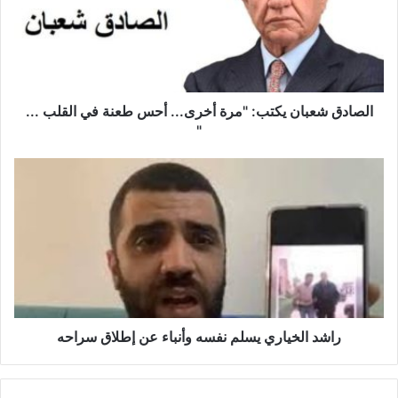
د
ق
ش
ع
ب
ا
الصادق شعبان يكتب: "مرة أخرى... أحس طعنة في القلب ...
ن
"
ي
ك
ر
ت
ا
ب
ش
:
د
"
ا
م
ل
ر
خ
ة
ي
أ
ا
خ
ر
راشد الخياري يسلم نفسه وأنباء عن إطلاق سراحه
ر
ي
ى
ي
.
س