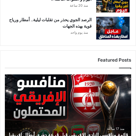
منذ 20 ساعة
الرصد الجوي يحذر من تقلبات ليلية.. أمطار ورياح
قوية بهذه الجهات
منذ يوم واحد
Featured Posts
ق
ا
ئ
م
ة
م
ن
ا
ف
منذ 17 ساعة
قائمة منافسي النادي الإفريقي قبل قرعة دوري أبطال إفريقيا
س