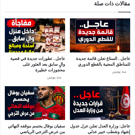
مقالات ذات صلة
.
ل
.
م
أ
ن
ح
ف
س
س
ط
ه
ع
و
ن
أ
ة
ن
عاجل.. الستاغ تعلن قائمة جديدة
عاجل.. تطورات جديدة في قضية
ف
ب
للمناطق المعنية بالقطع الدوري
والٍ سابق بعد العثور على
ي
ا
محجوزات خطيرة
منذ يومين
ا
ء
منذ يومين
ل
ع
ق
ن
ل
إ
ب
ط
.
ل
.
ا
.
ق
"
س
عاجل: وزارة العدل تعلن عزل عدول
سفيان بوفال يحسم موقفه النهائي
ر
إشهاد وشطب خبير عدلي
من عرض الترجي الرياضي