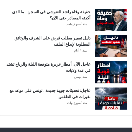
ة
د
حقيقة وفاة راشد الغنوشي في السجن.. ما الذي
و
أكدته المصادر حتى الآن؟
ر
منذ أسبوع واحد
ي
أ
دليل تعمير مطلب قرض على الشرف والوثائق
ب
المطلوبة لإيداع الملف
ط
منذ 4 أيام
ا
ل
عاجل الآن: أمطار غزيرة متوقعة الليلة والرياح تشتد
إ
في عدة ولايات
ف
منذ يومين
ر
ي
ق
عاجل: تحديثات جوية جديدة.. تونس على موعد مع
ي
تغيرات في الطقس
ا
منذ أسبوع واحد