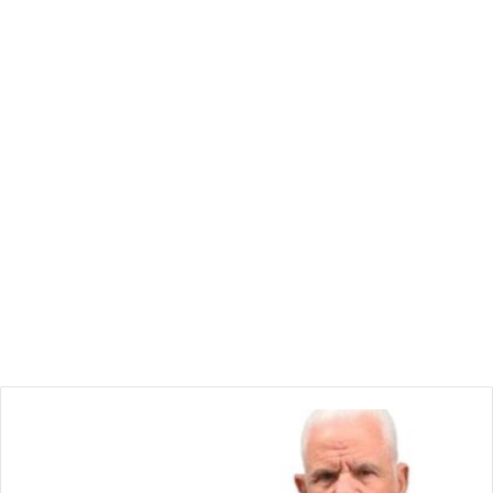
ا
ل
ص
ا