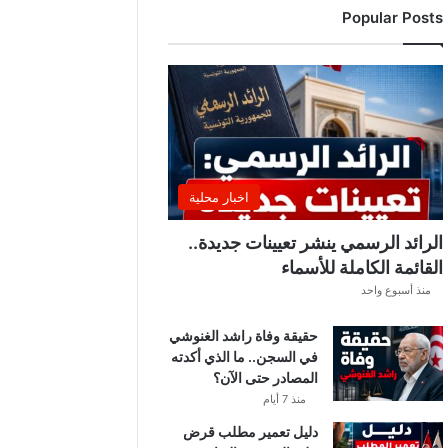
Popular Posts
ن
ت
ق
ل
ب
ا
ت
ل
ي
اخبار محلية
ل
ي
الرائد الرسمي ينشر تعيينات جديدة..
ة
القائمة الكاملة للأسماء
.
منذ أسبوع واحد
.
أ
حقيقة وفاة راشد الغنوشي
م
في السجن.. ما الذي أكدته
ط
المصادر حتى الآن؟
ا
ر
منذ 7 أيام
و
دليل تعمير مطلب قرض
ر