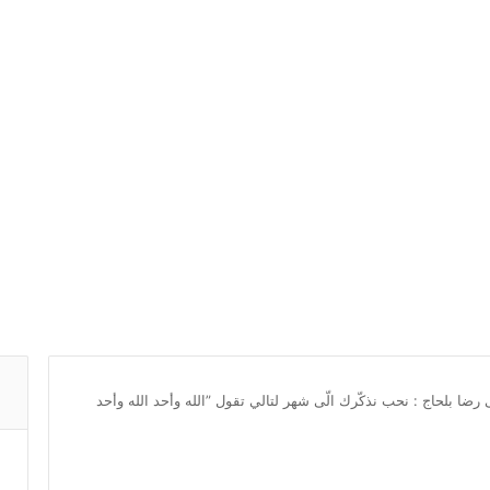
ا بلحاج : نحب نذكّرك الّى شهر لتالي تقول ”الله وأحد الله وأحد