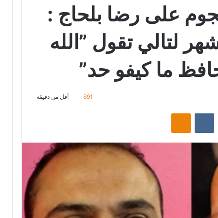
وم على رضا بلحاج :
هر لتالي تقول ”الله
حافظ ما كيفو حد”
691
أقل من دقيقة
‏Reddit
‏VKontakte
Odnoklassniki