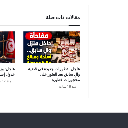
ي
ة
ب
مقالات ذات صلة
ر
ي
ط
ا
ن
ي
ا
ا
ل
عاجل.. تطورات جديدة في قضية
عاجل: وزا
س
والٍ سابق بعد العثور على
عدول إشه
ا
محجوزات خطيرة
منذ 17 ساعة
ب
منذ 16 ساعة
ق
ت
خ
ل
ع
م
ل