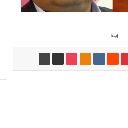
إتبعنا
بينتيريست
‏Reddit
‏VKontakte
Odnoklassniki
‫Pocket
مشاركة عبر البريد
طباعة