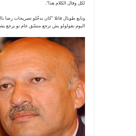
لكل وقال الكلام هذا”.
وتابع طوبال قائلا “كان ندخّلو تصريحات رضا ب
اليوم نقولولو بش ترجع منسّق عام تو يرجع يشكر