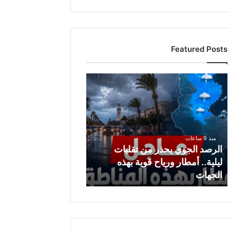
Featured Posts
ا
ل
ر
ص
د
ا
منذ 9 ساعات
ل
الرصد الجوي يحذر من تقلبات
ج
ليلية.. أمطار ورياح قوية بهذه
و
الجهات
ي
ي
ح
ذ
ر
م