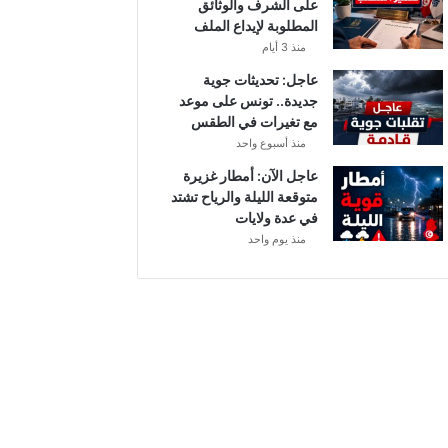
على الشرف والوثائق
ي
المطلوبة لإيداع الملف
ا
منذ 3 أيام
ح
ق
عاجل: تحديثات جوية
و
جديدة.. تونس على موعد
ي
مع تغيرات في الطقس
ة
منذ أسبوع واحد
ب
عاجل الآن: أمطار غزيرة
ه
متوقعة الليلة والرياح تشتد
ذ
في عدة ولايات
ه
منذ يوم واحد
ا
ل
ج
ه
ا
ت