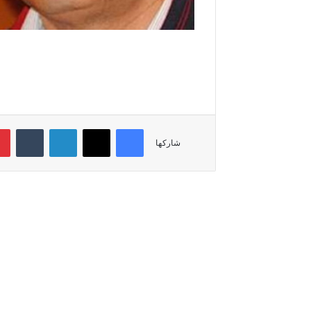
فيسبوك
‫X
لينكدإن
‏Tumblr
شاركها