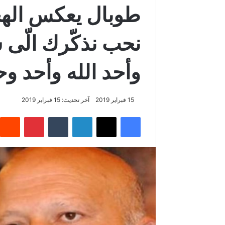
طوبال يعكس الهج
نحب نذكّرك الّى ش
وأحد الله وأحد و
15 فبراير 2019
آخر تحديث: 15 فبراير 2019
فيسبوك
‫X
لينكدإن
‏Tumblr
بينتيريست