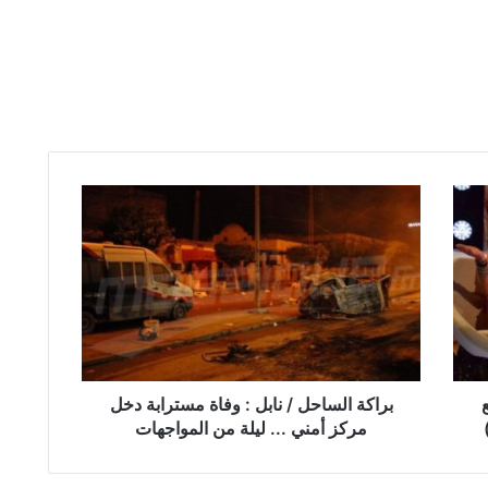
ب
ر
ا
ك
ة
ا
ل
س
ا
ح
براكة الساحل / نابل : وفاة مسترابة دخل
ل
مركز أمني ... ليلة من المواجهات
/
ن