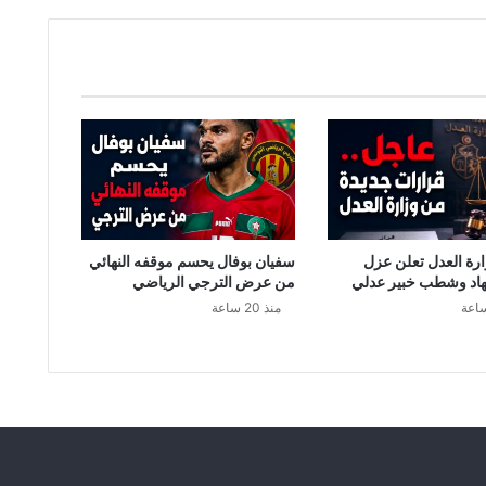
ا
ب
ل
:
و
ف
ا
ة
م
س
ت
ر
رة العدل تعلن عزل
سفيان بوفال يحسم موقفه النهائي
ا
اد وشطب خبير عدلي
من عرض الترجي الرياضي
ب
منذ 20 ساعة
ة
د
خ
ل
م
ر
ك
ز