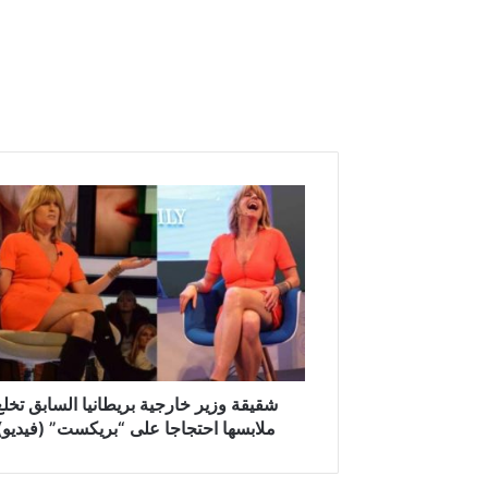
ش
ق
ي
ق
ة
و
ز
ي
ر
خ
شقيقة وزير خارجية بريطانيا السابق تخلع
ا
ملابسها احتجاجا على “بريكست” (فيديو)
ر
ج