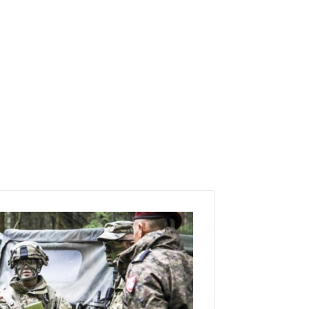
و
ك
ا
ل
ة
«
ر