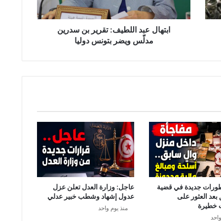
ب
د
ا
ابتهال عبد اللطيف: تقرير بن سدرين
ل
مدلّس ويضر بتونس دوليا
ل
ط
ي
ف
:
ت
ق
ر
ي
ر
ب
ن
س
د
طورات جديدة في قضية
عاجل: وزارة العدل تعلن عزل
ر
 بعد العثور على
عدول إشهاد وشطب خبير عدلي
ي
 خطيرة
منذ يوم واحد
ن
واحد