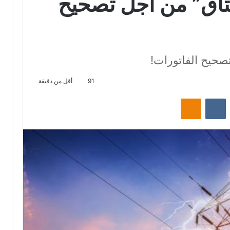
تاڨ” من أجل تصحيح
صحيح الفاتورات!
91
أقل من دقيقة
‏Reddit
‏VKontakte
Odnoklassniki