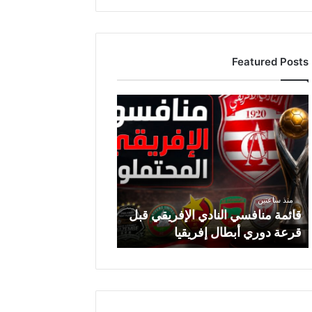
Featured Posts
ق
ا
ئ
م
ة
م
ن
منذ ساعتين
ا
قائمة منافسي النادي الإفريقي قبل
ف
قرعة دوري أبطال إفريقيا
س
ي
ا
ل
ن
ا