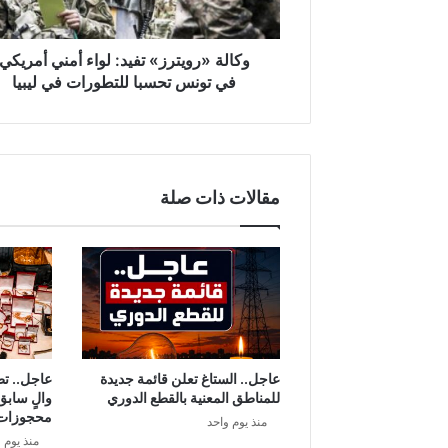
و
ي
ت
وكالة «رويترز» تفيد: لواء أمني أمريكي
ر
في تونس تحسبا للتطورات في ليبيا
ز
»
ت
ف
ي
مقالات ذات صلة
د
:
ل
و
ا
ء
أ
م
ن
عاجل.. الستاغ تعلن قائمة جديدة
عاجل.. ت
ي
للمناطق المعنية بالقطع الدوري
والٍ سابق
أ
محجوزات
منذ يوم واحد
م
منذ يوم 