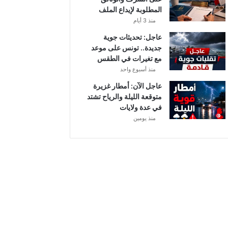
أ
المطلوبة لإيداع الملف
ب
منذ 3 أيام
ط
ا
عاجل: تحديثات جوية
ل
جديدة.. تونس على موعد
إ
مع تغيرات في الطقس
ف
منذ أسبوع واحد
ر
عاجل الآن: أمطار غزيرة
ي
متوقعة الليلة والرياح تشتد
ق
في عدة ولايات
ي
منذ يومين
ا