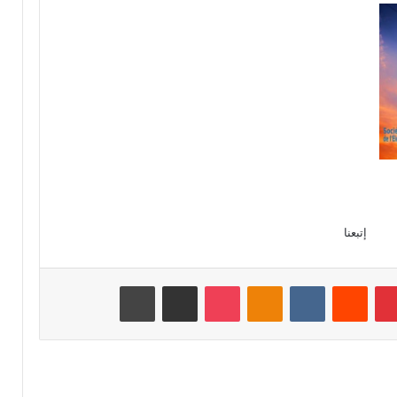
إتبعنا
بينتيريست
‏Reddit
‏VKontakte
Odnoklassniki
‫Pocket
مشاركة عبر البريد
طباعة