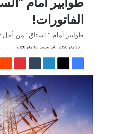
طوابير أمام “الس
الفاتورات!
طوابير أمام "الستاڨ" من أجل ت
30 مايو 2020
آخر تحديث: 30 مايو 2020
فيسبوك
‫X
لينكدإن
‏Tumblr
بينتيريست