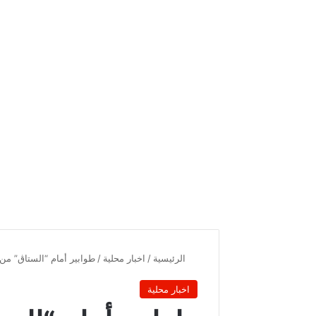
الرئيسية
/
اخبار محلية
/
طوابير أمام “الستاڨ” من
اخبار محلية