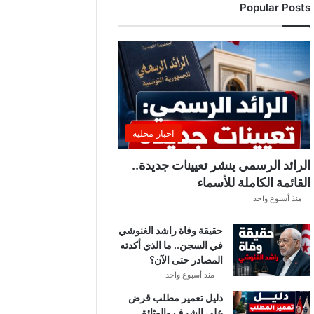
Popular Posts
د
ي
ا
ل
إ
ف
ر
ي
ق
اخبار محلية
ي
ق
الرائد الرسمي ينشر تعيينات جديدة..
ب
القائمة الكاملة للأسماء
ل
منذ أسبوع واحد
ق
ر
حقيقة وفاة راشد الغنوشي
ع
في السجن.. ما الذي أكدته
ة
المصادر حتى الآن؟
د
و
منذ أسبوع واحد
ر
دليل تعمير مطلب قرض
ي
على الشرف والوثائق