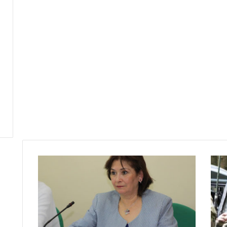
ا
ب
ت
ه
ا
ل
ع