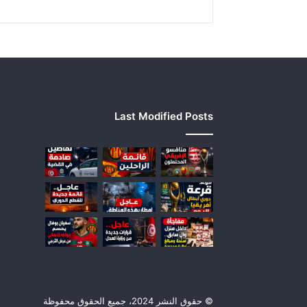
ر
ي
ك
ي
ف
ي
ت
و
Last Modified Posts
ن
س
ت
ح
س
ب
ا
ل
ل
ت
ط
و
ر
© حقوق النشر 2024، جميع الحقوق محفوظة