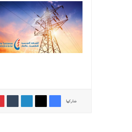
فيسبوك
‫X
لينكدإن
‏Tumblr
شاركها