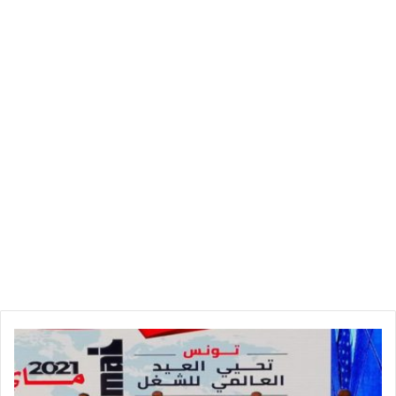
ا
ل
ط
ب