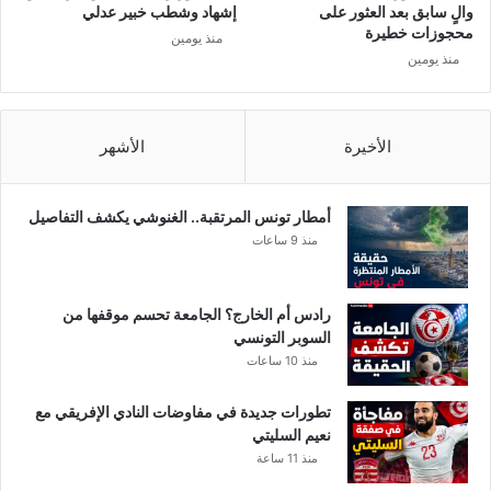
ل
م
والٍ سابق بعد العثور على
إشهاد وشطب خبير عدلي
ت
ن
محجوزات خطيرة
منذ يومين
ي
ا
منذ يومين
ت
ل
ع
ب
ي
ل
ش
ا
الأخيرة
الأشهر
ه
د
ا
ا
ا
ل
أمطار تونس المرتقبة.. الغنوشي يكشف التفاصيل
ل
ت
منذ 9 ساعات
ب
و
ل
ن
ا
س
رادس أم الخارج؟ الجامعة تحسم موقفها من
د
ي
السوبر التونسي
ة
منذ 10 ساعات
تطورات جديدة في مفاوضات النادي الإفريقي مع
نعيم السليتي
منذ 11 ساعة