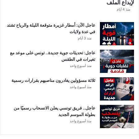
لإيداع الملف
ف
ا
منذ 4 أيام
ل
ت
عاجل الآن: أمطار غزيرة متوقعة الليلة والرياح تشتد
ف
في عدة ولايات
ا
منذ 3 أيام
ص
ي
عاجل: تحديثات جوية جديدة.. تونس على موعد مع
ل
تغيرات في الطقس
منذ أسبوع واحد
ثلاثة مسؤولين يغادرون مناصبهم بقرارات رسمية
منذ أسبوع واحد
عاجل.. فريق تونسي يعلن الانسحاب رسميًا من
بطولة الموسم الجديد
منذ أسبوع واحد