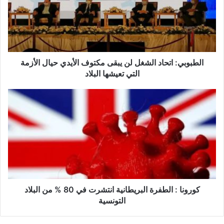
و
ب
ي
:
ا
ت
الطبوبي: اتحاد الشغل لن يبقى مكتوف الأيدي حيال الأزمة
ح
التي تعيشها البلاد
ا
د
ك
ا
و
ل
ر
ش
و
غ
ن
ل
ا
ل
:
ن
ا
ي
ل
ب
ط
كورونا : الطفرة البريطانية انتشرت في 80 % من البلاد
ق
ف
التونسية
ى
ر
م
ة