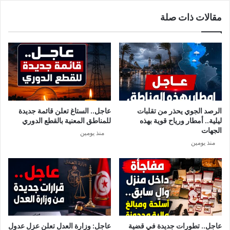
ك
ا
مقالات ذات صلة
ت
ل
و
ب
ف
ر
ا
ي
ل
ط
أ
ا
ي
ن
د
ي
ي
ة
الرصد الجوي يحذر من تقلبات
عاجل.. الستاغ تعلن قائمة جديدة
ح
ا
ليلية.. أمطار ورياح قوية بهذه
للمناطق المعنية بالقطع الدوري
ي
ن
الجهات
منذ يومين
ا
ت
منذ يومين
ل
ش
ا
ر
ل
ت
أ
ف
ز
ي
م
8
ة
0
ا
%
عاجل.. تطورات جديدة في قضية
عاجل: وزارة العدل تعلن عزل عدول