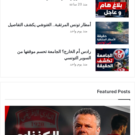
منذ 20 ساعة
ل
ل
ت
أمطار تونس المرتقبة.. الغنوشي يكشف التفاصيل
و
ن
منذ يوم واحد
س
ي
ي
رادس أم الخارج؟ الجامعة تحسم موقفها من
ن
السوبر التونسي
و
منذ يوم واحد
ل
ي
س
ت
Featured Posts
م
ل
ك
ع
ك
ا
'
ج
ل
: