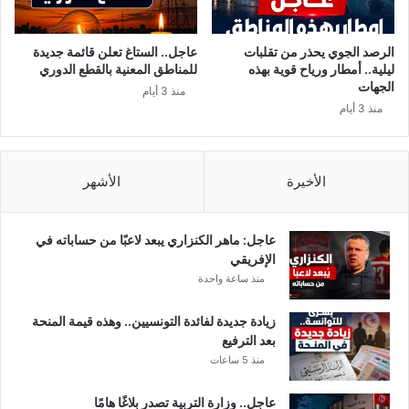
ت
ع
.
أ
.
ه
الرصد الجوي يحذر من تقلبات
عاجل.. الستاغ تعلن قائمة جديدة
م
ا
ليلية.. أمطار ورياح قوية بهذه
للمناطق المعنية بالقطع الدوري
ن
ل
الجهات
منذ 3 أيام
ا
ي
منذ 3 أيام
ل
ت
ف
ط
ا
ا
ئ
و
الأخيرة
الأشهر
ز
ي
؟
ن
و
عاجل: ماهر الكنزاري يبعد لاعبًا من حساباته في
ا
الإفريقي
ل
منذ ساعة واحدة
ف
ا
زيادة جديدة لفائدة التونسيين.. وهذه قيمة المنحة
ن
بعد الترفيع
ا
منذ 5 ساعات
م
ل
عاجل.. وزارة التربية تصدر بلاغًا هامًا
ك