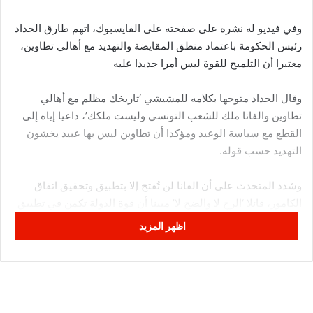
وفي فيديو له نشره على صفحته على الفايسبوك، اتهم طارق الحداد
رئيس الحكومة باعتماد منطق المقايضة والتهديد مع أهالي تطاوين،
معتبرا أن التلميح للقوة ليس أمرا جديدا عليه
وقال الحداد متوجها بكلامه للمشيشي ‘تاريخك مظلم مع أهالي
تطاوين والفانا ملك للشعب التونسي وليست ملكك’، داعيا إياه إلى
القطع مع سياسة الوعيد ومؤكدا أن تطاوين ليس بها عبيد يخشون
التهديد حسب قوله.
وشدد المتحدث على أن الفانا لن تُفتح إلا بتطبيق وتحقيق اتفاق
الكامور، قائلا ‘الرخ لا والضخ لا’ مبينا أن قوة الدولة تكمن في تطبيق
اتفاقياتها واحترامها لمواطنيها.
اظهر المزيد