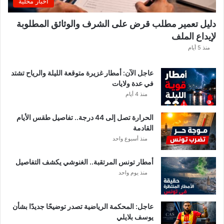
اخبار محلية
م
ن
دليل تعمير مطلب قرض على الشرف والوثائق المطلوبة
ح
لإيداع الملف
س
ا
منذ 5 أيام
ب
ا
عاجل الآن: أمطار غزيرة متوقعة الليلة والرياح تشتد
ت
في عدة ولايات
ه
منذ 4 أيام
ف
ي
الحرارة تصل إلى 44 درجة.. تفاصيل طقس الأيام
ا
القادمة
ل
منذ أسبوع واحد
إ
ف
أمطار تونس المرتقبة.. الغنوشي يكشف التفاصيل
ر
منذ يوم واحد
ي
ق
ي
عاجل: المحكمة الرياضية تصدر توضيحًا جديدًا بشأن
يوسف بلايلي