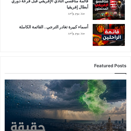
قائمة منافسي النادي الإفريقي قبل قرعة دوري
أبطال إفريقيا
منذ يوم واحد
أسماء كبيرة تغادر الترجي.. القائمة الكاملة
منذ يوم واحد
Featured Posts
أ
م
ط
ا
ر
ت
و
ن