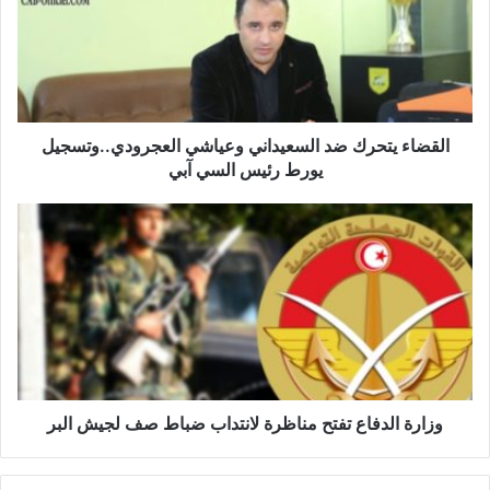
ض
ا
ء
ي
ت
ح
ر
القضاء يتحرك ضد السعيداني وعياشي العجرودي..وتسجيل
ك
يورط رئيس السي آبي
ض
د
و
ا
ز
ل
ا
س
ر
ع
ة
ي
ا
د
ل
ا
د
ن
ف
ي
ا
وزارة الدفاع تفتح مناظرة لانتداب ضباط صف لجيش البر
و
ع
ع
ت
ي
ف