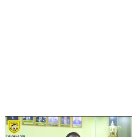
ا
ل
ق