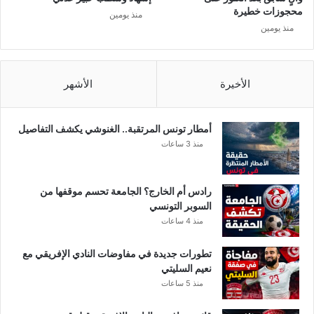
ر
ل
محجوزات خطيرة
منذ يومين
ط
ج
منذ يومين
ر
ي
ئ
ش
ي
ا
س
الأخيرة
الأشهر
ل
ا
ب
ل
ر
س
أمطار تونس المرتقبة.. الغنوشي يكشف التفاصيل
ي
منذ 3 ساعات
آ
ب
ي
رادس أم الخارج؟ الجامعة تحسم موقفها من
السوبر التونسي
منذ 4 ساعات
تطورات جديدة في مفاوضات النادي الإفريقي مع
نعيم السليتي
منذ 5 ساعات