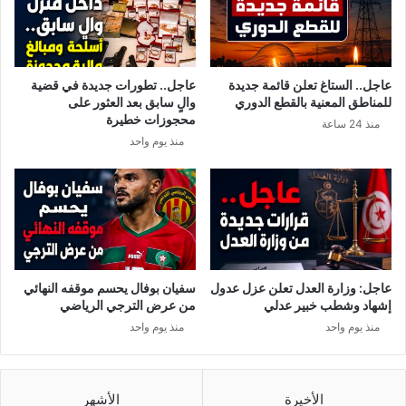
ى
و
أ
ل
ح
ي
د
ت
عاجل.. الستاغ تعلن قائمة جديدة
عاجل.. تطورات جديدة في قضية
ا
ي
للمناطق المعنية بالقطع الدوري
والٍ سابق بعد العثور على
ل
.
محجوزات خطيرة
منذ 24 ساعة
ص
.
منذ يوم واحد
و
ا
ا
ل
ر
ق
ي
ض
خ
ي
ة
ا
ل
عاجل: وزارة العدل تعلن عزل عدول
سفيان بوفال يحسم موقفه النهائي
ف
إشهاد وشطب خبير عدلي
من عرض الترجي الرياضي
ل
منذ يوم واحد
منذ يوم واحد
س
ط
ي
ن
الأخيرة
الأشهر