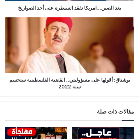
.
.
بعد الصين...امريكا تفقد السيطرة على أحد الصواريخ
.
ا
ب
م
و
ر
ش
ي
ن
ك
ا
ا
ق
ت
:
ف
أ
ق
ق
د
و
بوشناق: أقولها على مسؤوليتي.. القضية الفلسطينية ستحسم
ا
ل
سنة 2022
ل
ه
س
ا
ي
ع
مقالات ذات صلة
ط
ل
ر
ى
ة
م
ع
س
ل
ؤ