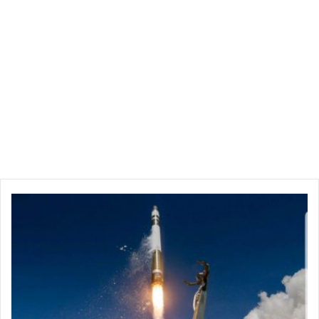
ب
ع
د
ا
ل
ص
ي
ن