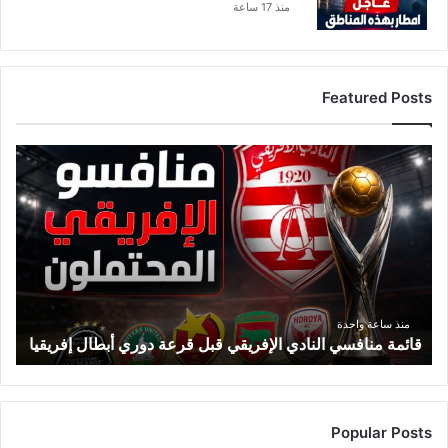
منذ 17 ساعة
Featured Posts
ق
ا
ئ
م
ة
م
ن
ا
ف
منذ ساعة واحدة
قائمة منافسي النادي الإفريقي قبل قرعة دوري أبطال إفريقيا
س
ي
ا
ل
ن
Popular Posts