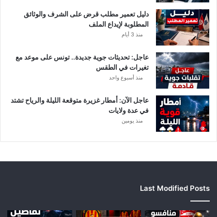
أ
دليل تعمير مطلب قرض على الشرف والوثائق
ب
المطلوبة لإيداع الملف
ط
منذ 3 أيام
ا
ل
عاجل: تحديثات جوية جديدة.. تونس على موعد مع
إ
تغيرات في الطقس
ف
منذ أسبوع واحد
ر
ي
ق
عاجل الآن: أمطار غزيرة متوقعة الليلة والرياح تشتد
ي
في عدة ولايات
ا
منذ يومين
Last Modified Posts