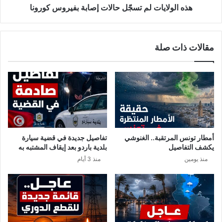
2
ا
هذه الولايات لم تسجّل حالات إصابة بفيروس كورونا
5
ت
م
ل
ل
م
مقالات ذات صلة
ي
ت
و
س
ن
جّ
د
ل
ي
ح
ن
ا
ا
ل
ر
ا
.
ت
أمطار تونس المرتقبة.. الغنوشي
تفاصيل جديدة في قضية سيارة
.
إ
يكشف التفاصيل
بلدية باردو بعد إيقاف المشتبه به
و
ص
منذ يومين
منذ 3 أيام
ا
ا
ل
ب
م
ة
غ
ب
ر
ف
ب
ي