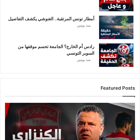
أمطار تونس المرتقبة.. الغنوشي يكشف التفاصيل
منذ يومين
رادس أم الخارج؟ الجامعة تحسم موقفها من
السوبر التونسي
منذ يومين
Featured Posts
ع
ا
ج
ل
:
م