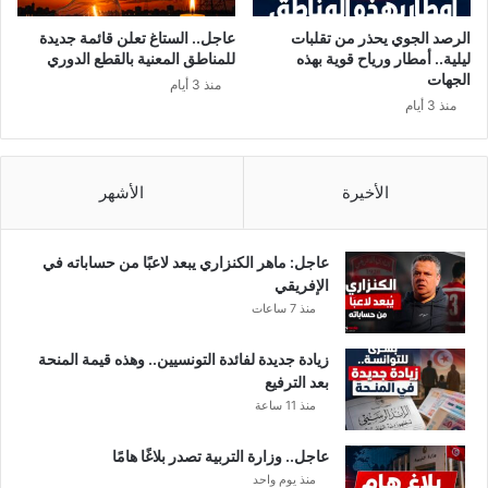
ت
ر
ت
و
الرصد الجوي يحذر من تقلبات
عاجل.. الستاغ تعلن قائمة جديدة
ج
س
ليلية.. أمطار ورياح قوية بهذه
للمناطق المعنية بالقطع الدوري
ا
ك
الجهات
منذ 3 أيام
و
و
منذ 3 أيام
ز
ر
8
و
آ
ن
ل
ا
الأخيرة
الأشهر
ا
ف
م
عاجل: ماهر الكنزاري يبعد لاعبًا من حساباته في
ل
الإفريقي
ي
منذ 7 ساعات
ا
ر
زيادة جديدة لفائدة التونسيين.. وهذه قيمة المنحة
بعد الترفيع
منذ 11 ساعة
عاجل.. وزارة التربية تصدر بلاغًا هامًا
منذ يوم واحد