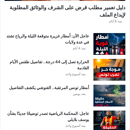
ن
دليل تعمير مطلب قرض على الشرف والوثائق المطلوبة
ح
لإيداع الملف
س
ا
منذ 6 أيام
ب
ا
عاجل الآن: أمطار غزيرة متوقعة الليلة والرياح تشتد
ت
في عدة ولايات
ه
منذ 4 أيام
ف
ي
الحرارة تصل إلى 44 درجة.. تفاصيل طقس الأيام
ا
القادمة
ل
منذ أسبوع واحد
إ
ف
أمطار تونس المرتقبة.. الغنوشي يكشف التفاصيل
ر
منذ يومين
ي
ق
ي
عاجل: المحكمة الرياضية تصدر توضيحًا جديدًا بشأن
يوسف بلايلي
منذ أسبوع واحد