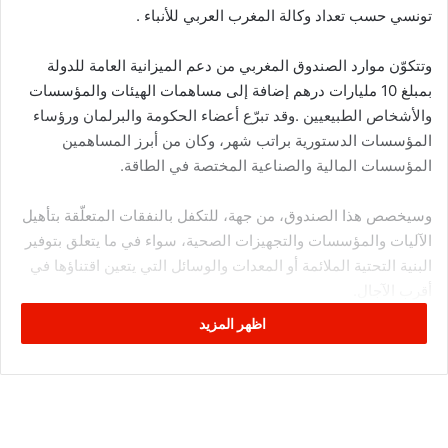
تونسي حسب تعداد وكالة المغرب العربي للأنباء .
وتتكوّن موارد الصندوق المغربي من دعم الميزانية العامة للدولة
بمبلغ 10 مليارات درهم إضافة إلى مساهمات الهيئات والمؤسسات
والأشخاص الطبيعيين .وقد تبرّع أعضاء الحكومة والبرلمان ورؤساء
المؤسسات الدستورية براتب شهر، وكان من أبرز المساهمين
المؤسسات المالية والصناعية المختصة في الطاقة.
وسيخصص هذا الصندوق، من جهة، للتكفل بالنفقات المتعلّقة بتأهيل
الآليات والمؤسسات والتجهيزات الصحية، سواء في ما يتعلق بتوفير
البنية التحتية الملائمة أو المعدات والوسائل التي يتعين اقتناؤها في
أقرب الآجال.
اظهر المزيد
وسيتّم رصد الجزء الثاني من الاعتمادات المخصصة للصندوق
المغربي، لدعم الاقتصاد الوطني، لاسيما في ما يخص مواكبة
القطاعات الأكثر تأثرا بفعل انتشار فيروس كورونا، كالسياحة إضافة
إلى المحافظة على مواطن الشغل.