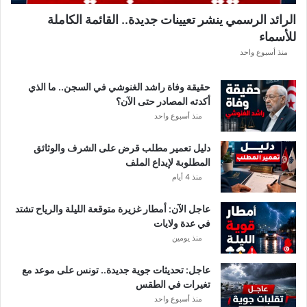
ل
الرائد الرسمي ينشر تعيينات جديدة.. القائمة الكاملة
ق
للأسماء
ر
ع
منذ أسبوع واحد
ة
د
حقيقة وفاة راشد الغنوشي في السجن.. ما الذي
و
أكدته المصادر حتى الآن؟
ر
منذ أسبوع واحد
ي
أ
دليل تعمير مطلب قرض على الشرف والوثائق
ب
المطلوبة لإيداع الملف
ط
منذ 4 أيام
ا
ل
عاجل الآن: أمطار غزيرة متوقعة الليلة والرياح تشتد
إ
في عدة ولايات
ف
منذ يومين
ر
ي
ق
عاجل: تحديثات جوية جديدة.. تونس على موعد مع
ي
تغيرات في الطقس
ا
منذ أسبوع واحد