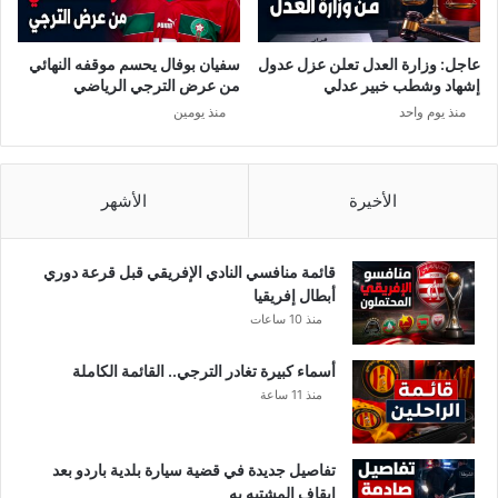
ي
أ
ر
ف
؟
ر
عاجل: وزارة العدل تعلن عزل عدول
سفيان بوفال يحسم موقفه النهائي
ا
إشهاد وشطب خبير عدلي
من عرض الترجي الرياضي
د
منذ يوم واحد
منذ يومين
م
ن
م
ن
الأخيرة
الأشهر
ا
ط
ق
قائمة منافسي النادي الإفريقي قبل قرعة دوري
م
أبطال إفريقيا
و
منذ 10 ساعات
ب
و
أسماء كبيرة تغادر الترجي.. القائمة الكاملة
ء
منذ 11 ساعة
ة
تفاصيل جديدة في قضية سيارة بلدية باردو بعد
إيقاف المشتبه به