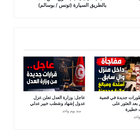
ج
بالطريق السيارة (تونس / بوسالم)
ب
ا
ل
ر
ؤ
ي
ة
ع
ن
ه
ذ
ه
ب
ا
طورات جديدة في قضية
عاجل: وزارة العدل تعلن عزل
ل
 بعد العثور على
عدول إشهاد وشطب خبير عدلي
ط
 خطيرة
منذ يوم واحد
ر
واحد
ي
ق
ا