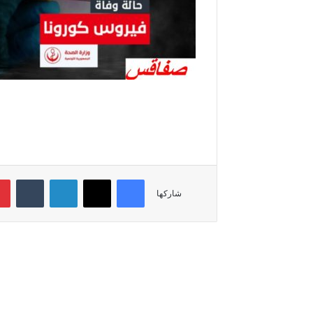
فيسبوك
‫X
لينكدإن
‏Tumblr
شاركها