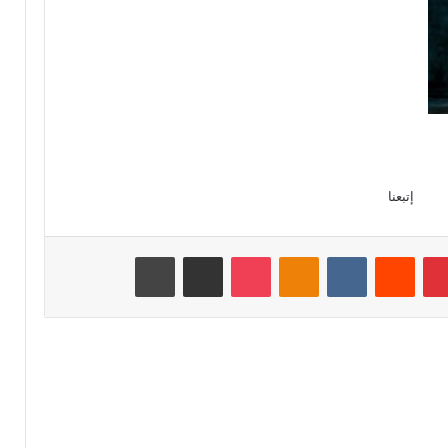
إتبعنا
بينتيريست
‏Reddit
‏VKontakte
Odnoklassniki
‫Pocket
مشاركة عبر البريد
طباعة