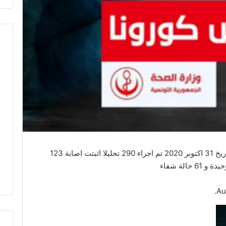
افادت الادارة الجهوية للصحة بصفاقس انه وبتاريخ 31 اكتوبر 2020 تم اجراء 290 تحليلا اثبتت اصابة 123
الة شفاء