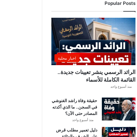
Popular Posts
د
ي
ا
ل
إ
ف
ر
ي
ق
اخبار محلية
ي
ق
الرائد الرسمي ينشر تعيينات جديدة..
ب
القائمة الكاملة للأسماء
ل
منذ أسبوع واحد
ق
ر
حقيقة وفاة راشد الغنوشي
ع
في السجن.. ما الذي أكدته
ة
المصادر حتى الآن؟
د
و
منذ أسبوع واحد
ر
دليل تعمير مطلب قرض
ي
على الشرف والوثائق