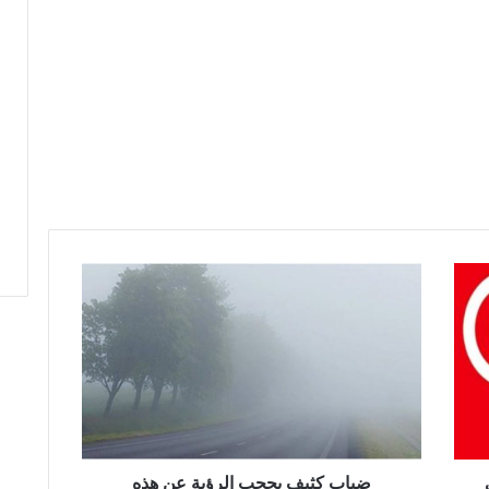
ض
ب
ا
ب
ك
ث
ي
ف
ي
ح
ضباب كثيف يحجب الرؤية عن هذه