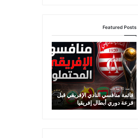
Featured Posts
ق
ا
ئ
م
ة
م
ن
منذ 10 ساعات
ا
قائمة منافسي النادي الإفريقي قبل
ف
قرعة دوري أبطال إفريقيا
س
ي
ا
ل
ن
ا