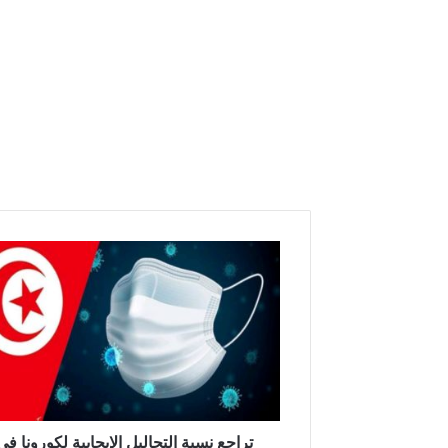
ت
ر
ا
ج
ع
ن
س
ب
ة
ا
تراجع نسبة التحاليل الإيجابية لكورونا في