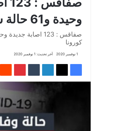
صفا
وحيدة و61 حالة شفاء من وباء كورونا
كورونا
1 نوفمبر 2020
آخر تحديث: 1 نوفمبر 2020
فيسبوك
‫X
لينكدإن
‏Tumblr
بينتيريست