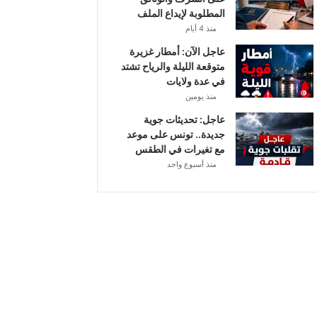
أ
المطلوبة لإيداع الملف
ب
منذ 4 أيام
ط
ا
عاجل الآن: أمطار غزيرة
ل
متوقعة الليلة والرياح تشتد
إ
في عدة ولايات
ف
منذ يومين
ر
عاجل: تحديثات جوية
ي
جديدة.. تونس على موعد
ق
مع تغيرات في الطقس
ي
منذ أسبوع واحد
ا