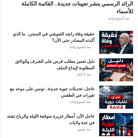
الرائد الرسمي ينشر تعيينات جديدة.. القائمة الكاملة
ق
للأسماء
ر
ع
منذ أسبوع واحد
ة
د
حقيقة وفاة راشد الغنوشي في السجن.. ما الذي
و
أكدته المصادر حتى الآن؟
ر
منذ أسبوع واحد
ي
أ
دليل تعمير مطلب قرض على الشرف والوثائق
ب
المطلوبة لإيداع الملف
ط
منذ 3 أيام
ا
ل
عاجل: تحديثات جوية جديدة.. تونس على موعد مع
إ
تغيرات في الطقس
ف
منذ أسبوع واحد
ر
ي
ق
عاجل الآن: أمطار غزيرة متوقعة الليلة والرياح تشتد
ي
في عدة ولايات
ا
منذ يومين