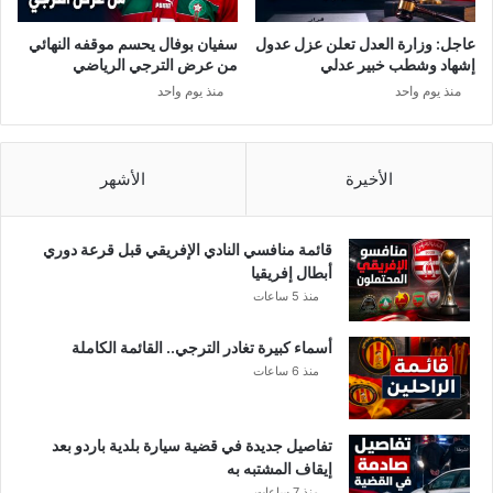
ا
ل
عاجل: وزارة العدل تعلن عزل عدول
سفيان بوفال يحسم موقفه النهائي
ش
إشهاد وشطب خبير عدلي
من عرض الترجي الرياضي
ك
منذ يوم واحد
منذ يوم واحد
ل
ن
ق
ل
الأخيرة
الأشهر
ك
و
ر
قائمة منافسي النادي الإفريقي قبل قرعة دوري
و
أبطال إفريقيا
ن
منذ 5 ساعات
ا
أسماء كبيرة تغادر الترجي.. القائمة الكاملة
منذ 6 ساعات
تفاصيل جديدة في قضية سيارة بلدية باردو بعد
إيقاف المشتبه به
منذ 7 ساعات