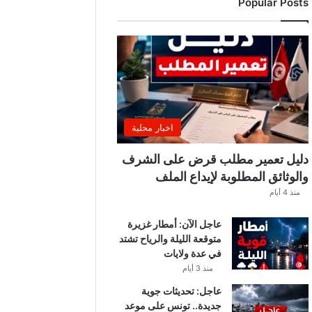
Popular Posts
ب
ة
.
.
ا
ل
غ
ن
و
اخبار محلية
ش
ي
دليل تعمير مطلب قرض على الشرف
ي
والوثائق المطلوبة لإيداع الملف
ك
منذ 4 أيام
ش
ف
عاجل الآن: أمطار غزيرة
ا
متوقعة الليلة والرياح تشتد
ل
في عدة ولايات
ت
ف
منذ 3 أيام
ا
عاجل: تحديثات جوية
ص
جديدة.. تونس على موعد
ي