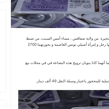
الصخيرة من ولاية صفاقس ، مساء أمس السبت، من ضبط
سيارة تحمل رقما منجميا تونسيا كان على متنها رجل و إمرأة أصيلي تونس العاصمة و بحوزتهما 2700
ا أنهما كانا ينويان ترويج هذه البضاعة في في محلات بيع
حجوز باعتبار وسيلة النقل 49 ألف دينار.