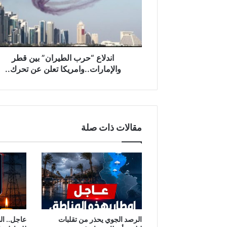
ا
ع
“
ح
ر
ب
اندلاع “حرب الطيران” بين قطر
ا
والإمارات..وامريكا تعلن عن تحرك..
ل
ط
ي
ر
ا
مقالات ذات صلة
ن
”
ب
ي
ن
ق
ط
ر
و
الرصد الجوي يحذر من تقلبات
عاجل.. ال
ا