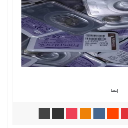
إتبعنا
بينتيريست
‏Reddit
‏VKontakte
Odnoklassniki
‫Pocket
مشاركة عبر البريد
طباعة