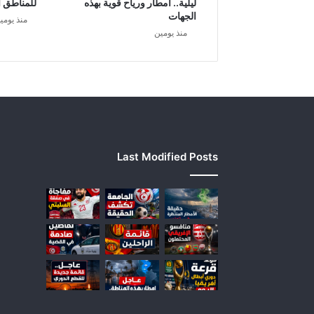
ليلية.. أمطار ورياح قوية بهذه
للمناطق ا
ل
الجهات
منذ يومي
إ
منذ يومين
م
ا
ر
ا
ت
.
.
و
Last Modified Posts
ا
م
ر
ي
ك
ا
ت
ع
ل
ن
ع