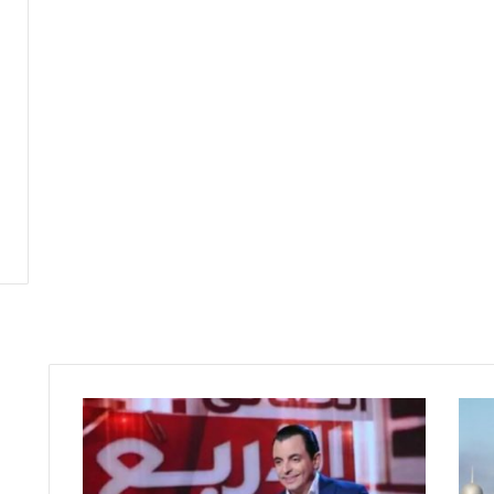
ا
ل
ن
ي