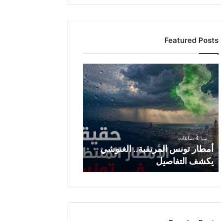
Featured Posts
أ
م
ط
ا
ر
ت
و
منذ 4 ساعات
ن
أمطار تونس المرتقبة.. الغنوشي
س
يكشف التفاصيل
ا
ل
م
ر
ت
ق