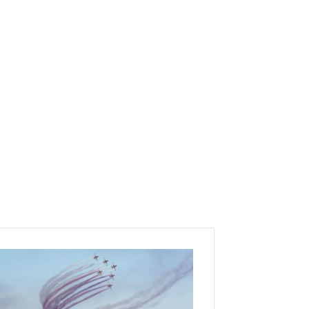
ا
ن
د
ل