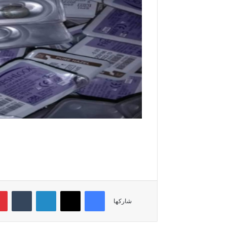
فيسبوك
‫X
لينكدإن
‏Tumblr
شاركها