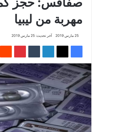
صفاقس: حجز كمي
مهربة من ليبيا
25 مارس 2019
آخر تحديث: 25 مارس 2019
فيسبوك
‫X
لينكدإن
‏Tumblr
بينتيريست