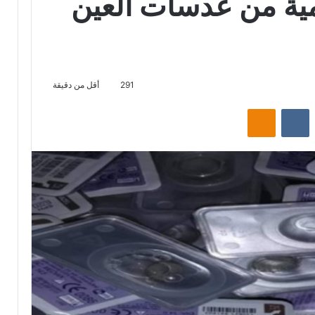
ة من عدسات العين
291
أقل من دقيقة
‏Reddit
‏VKontakte
Odnoklassniki