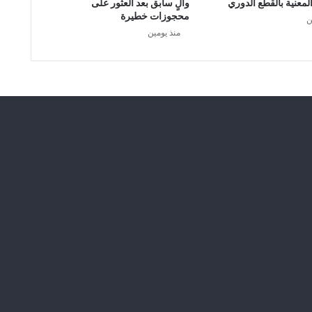
لمعنية بالقطع الدوري
والٍ سابق بعد العثور على
ب
محجوزات خطيرة
ن
ل
منذ يومين
و
م
ي
ي
م
س
م
ن
ا
س
ت
ق
ل
ا
ل
ي
ة
ا
ل