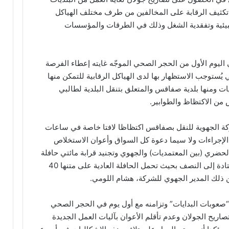
تكثيف الرقابة على المخالفين من طرف مختلف الهياكل
البيئية وتفقدية الشغل وذلك في الطرقات والمؤسسات
اليوم الأول من الحجر الصحي الموجّه غايته إعطاء الفرصة
يُستوجب الاستظهار بها لدى الهياكل الرقابية للتمكن منها
يات ومنها بلدية صفاقس والمتعلق بتنقل البلدية لطالبي
 من الاكتظاظ والطوابير.
ة الجهوية للنقل بصفاقس اكتظاظا لافتا خاصة في ساعات
الإجراءات ولا سيما دعوة كل السواق وأعوان الاستخلاص
الحضري (بين المعتمديات) والجهوي وتجنيد قرابة مائتي حافلة
من الأسطول والتقليص من حجم الحمولة المعتادة إلى النصف بحيث تحمل الحافلة العادية على متنها 40
صعوبات البدايات” وتزامنه مع أول يوم في الحجر الصحي
يح الجولان وعدم تأقلم الأعوان بآليات العمل الجديدة