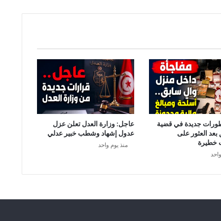
د
ي
م
ق
ر
ا
ط
ي
:
ا
ل
ح
طورات جديدة في قضية
عاجل: وزارة العدل تعلن عزل
ك
 بعد العثور على
عدول إشهاد وشطب خبير عدلي
و
 خطيرة
منذ يوم واحد
م
واحد
ة
س
ت
ف
ت
ح