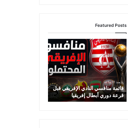
Featured Posts
ق
ا
ئ
م
ة
م
ن
منذ 11 ساعة
ا
قائمة منافسي النادي الإفريقي قبل
ف
قرعة دوري أبطال إفريقيا
س
ي
ا
ل
ن
ا