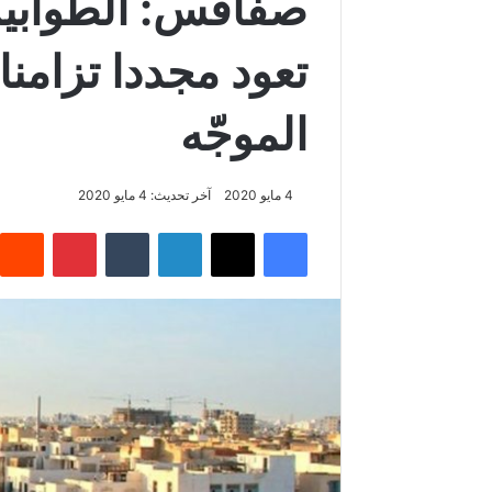
صفاقس: الطوابير
تعود مجددا تزامنا
الموجّه
4 مايو 2020
آخر تحديث: 4 مايو 2020
فيسبوك
‫X
لينكدإن
‏Tumblr
بينتيريست