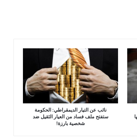
ن
ا
ئ
ب
ع
ن
ا
ل
ت
ي
نائب عن التيار الديمقراطي: الحكومة
ا
ا
ستفتح ملف فساد من العيار الثقيل ضد
ر
شخصية بارزة!
ا
ل