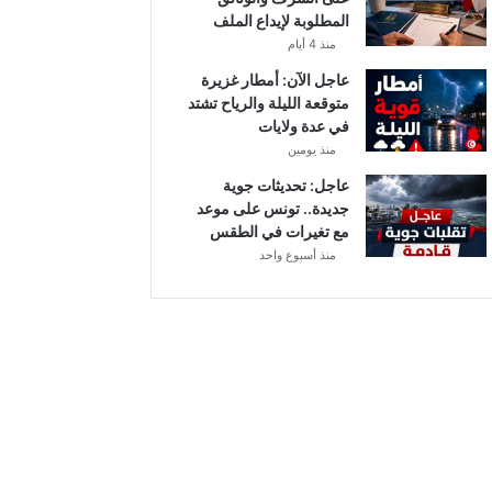
أ
المطلوبة لإيداع الملف
ب
منذ 4 أيام
ط
ا
عاجل الآن: أمطار غزيرة
ل
متوقعة الليلة والرياح تشتد
إ
في عدة ولايات
ف
منذ يومين
ر
عاجل: تحديثات جوية
ي
جديدة.. تونس على موعد
ق
مع تغيرات في الطقس
ي
منذ أسبوع واحد
ا