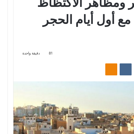
 ومظاهر الاكتظاظ
 مع أول أيام الحجر
81
دقيقة واحدة
‏Reddit
‏VKontakte
Odnoklassniki