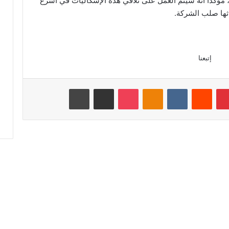
 مؤكدا أنه سيتم العمل على تلافي هذه الإشكاليات في أسرع
ثها صلب الشركة.
إتبعنا
بينتيريست
‏Reddit
‏VKontakte
Odnoklassniki
‫Pocket
مشاركة عبر البريد
طباعة