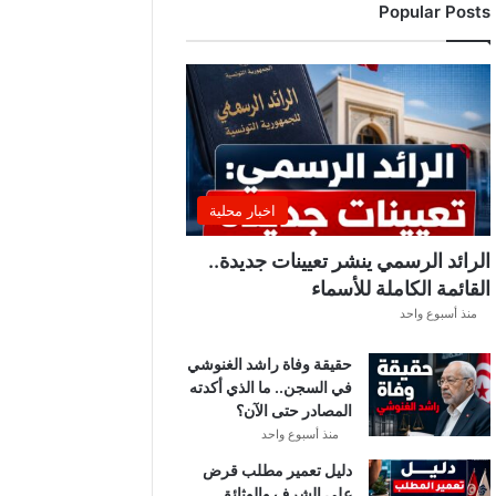
Popular Posts
د
ي
ا
ل
إ
ف
ر
ي
ق
اخبار محلية
ي
ق
الرائد الرسمي ينشر تعيينات جديدة..
ب
القائمة الكاملة للأسماء
ل
منذ أسبوع واحد
ق
ر
حقيقة وفاة راشد الغنوشي
ع
في السجن.. ما الذي أكدته
ة
المصادر حتى الآن؟
د
و
منذ أسبوع واحد
ر
دليل تعمير مطلب قرض
ي
على الشرف والوثائق