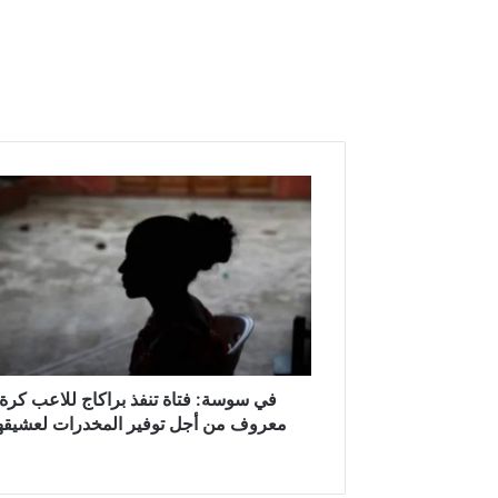
ف
ي
س
و
س
ة
:
ف
ت
ا
في سوسة: فتاة تنفذ براكاج للاعب كرة
ة
معروف من أجل توفير المخدرات لعشيقه
ت
ن
ف