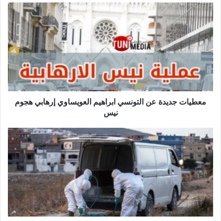
معطيات
جديدة
عن
التونسي
ابراهيم
العويساوي
إرهابي
هجوم
نيس
معطيات جديدة عن التونسي ابراهيم العويساوي إرهابي هجوم
نيس
رقم
مرعب:
100
وفاة
بكورونا
في
خلال
ثلاثة
أيام