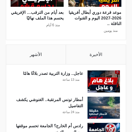
ا
م
ش
و
موعد قرعة دوري أبطال أفريقيا
بعد أيام من الترقب… الإفريقي
ر
ا
2026-2027 اليوم و القنوات
يحسم هذا الملف نهائيًا
)
ل
الناقلة ..
منذ 6 أيام
و
منذ يومين
ا
ل
م
و
الأخيرة
الأشهر
ا
ر
د
عاجل.. وزارة التربية تصدر بلاغًا هامًا
ا
منذ 13 ساعة
ل
ا
ق
أمطار تونس المرتقبة.. الغنوشي يكشف
ت
التفاصيل
ص
منذ 24 ساعة
ا
د
رادس أم الخارج؟ الجامعة تحسم موقفها
ي
من السوبر التونسي