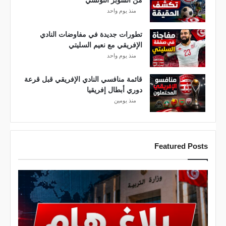
ة
منذ يوم واحد
ل
ه
تطورات جديدة في مفاوضات النادي
ذ
الإفريقي مع نعيم السليتي
ه
منذ يوم واحد
ا
ل
ج
قائمة منافسي النادي الإفريقي قبل قرعة
م
دوري أبطال إفريقيا
ع
منذ يومين
ي
ة
Featured Posts
ع
ا
ج
ل
.