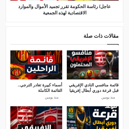
ا
س
س
‏‏عاجل/ رئاسة الحكومة تقرر تجميد الأموال والموارد
ي
ة
الاقتصادية لهذه الجمعية
و
ا
ل
ل
و
ح
مقالات ذات صلة
س
ك
أ
و
ن
م
ج
ة
ل
ت
و
ق
س
ر
إ
ر
ف
ت
قائمة منافسي النادي الإفريقي
أسماء كبيرة تغادر الترجي..
س
قبل قرعة دوري أبطال إفريقيا
القائمة الكاملة
ج
ي
م
منذ يومين
منذ يومين
(
ي
ب
د
ث
ا
م
ل
ب
أ