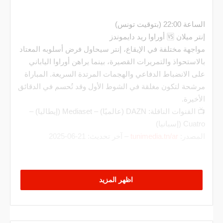
الساعة 22:00 (بتوقيت تونس)
إنتر ميلان 🆚 أوراوا ريد دايموندز
مواجهة مختلفة في الإيقاع، إنتر سيحاول فرض أسلوبه المعتاد
بالاستحواذ والتمريرات القصيرة، بينما يراهن أوراوا الياباني
على الانضباط الدفاعي والهجمات المرتدة السريعة. المباراة
مرشحة لتكون مغلقة في الشوط الأول وقد تُحسم في الدقائق
الأخيرة.
📺 القنوات الناقلة: DAZN (عالميًا) – Mediaset (إيطاليا) –
Cuatro (إسبانيا)
المصدر:
tunimedia.tn/ar
– آخر تحديث: 21-06-2025
اظهر المزيد