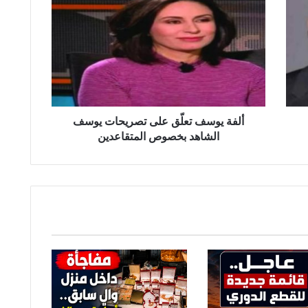
ل
ف
ة
ي
و
س
ف
ت
ع
ألفة يوسف تعلّق على تصريحات يوسف
لّ
الشاهد بخصوص المتقاعدين
ق
ع
ل
ى
ت
ص
ر
ي
ح
ا
ت
ي