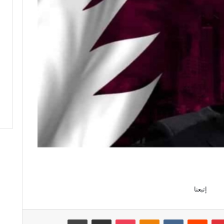
إتبعنا
بينتيريست
‏Reddit
‏VKontakte
Odnoklassniki
‫Pocket
مشاركة عبر البريد
طباعة