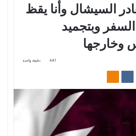
در السيشال وأنا يقظ
السفر وبتجميد
س وخارجها
441
دقيقة واحدة
‏Reddit
‏VKontakte
Odnoklassniki