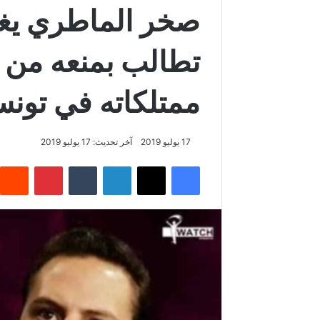
صخر الماطري يغا
تطالب بمنعه من 
ممتلكاته في تون
17 يوليو 2019
آخر تحديث: 17 يوليو 2019
فيسبوك
‫X
لينكدإن
‏Tumblr
بينتيريست