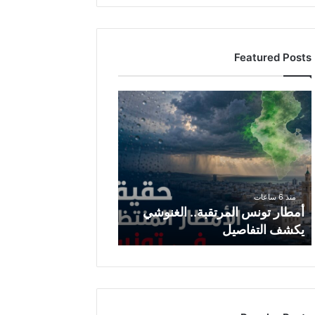
Featured Posts
أ
م
ط
ا
ر
ت
و
منذ 6 ساعات
ن
أمطار تونس المرتقبة.. الغنوشي
س
يكشف التفاصيل
ا
ل
م
ر
ت
ق