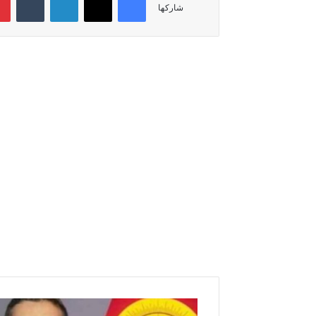
شاركها
ق