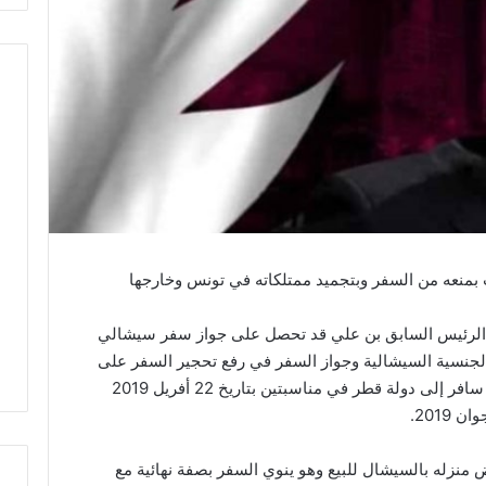
بمنعه من السفر وبتجميد ممتلكاته في تونس وخارجها
الرئيس السابق بن علي قد تحصل على جواز سفر سيشالي
تحصله على الجنسية السيشالية وجواز السفر في رفع تحجير السفر على
الماطري حيث علمت أنا يقظ أن هذا الأخير قد سافر إلى دولة قطر في مناسبتين بتاريخ 22 أفريل 2019
زله بالسيشال للبيع وهو ينوي السفر بصفة نهائية مع