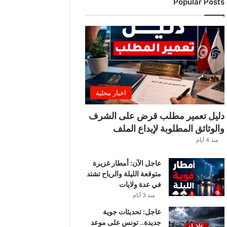
Popular Posts
ب
ة
.
.
ا
ل
غ
ن
و
اخبار محلية
ش
ي
دليل تعمير مطلب قرض على الشرف
ي
والوثائق المطلوبة لإيداع الملف
ك
منذ 4 أيام
ش
ف
عاجل الآن: أمطار غزيرة
ا
متوقعة الليلة والرياح تشتد
ل
في عدة ولايات
ت
ف
منذ 3 أيام
ا
عاجل: تحديثات جوية
ص
جديدة.. تونس على موعد
ي