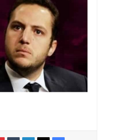
فيسبوك
‫X
لينكدإن
‏Tumblr