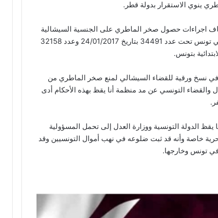
طري ينوي الاستقرار بدولة قطر.
يقاف اجراءات حصول صخر الماطري على الجنسية السيشالية
نظرا لصدور أحكام جنائية ضده وضد بن علي في تونس تحت عدد 34491 بتاريخ 24/01/2017 وعدد 32158
ام في نسخ ورقية للقضاء السيشالي لمنع صخر الماطري من
ل والقضاء التونسي عن مد منظمة أنا يقظ بهذه الأحكام أدى
ر.
 يقظ الدولة التونسية ووزارة العدل إلى تحمل المسؤولية
حرية خاصة وأنه قد ثبت ضلوعه في نهب أموال التونسيين وقد
ي تونس وخارجها.