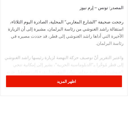
المصدر: تونس – إرم نيوز
رجحت صحيفة ”الشارع المغاربي“ المحلية، الصادرة اليوم الثلاثاء،
استقالة راشد الغنوشي من رئاسة البرلمان، مشيرة إلى أن الزيارة
الأخيرة التي أداها راشد الغنوشي إلى قطر، قد حددت مصيره في
رئاسة البرلمان.
واعتبر التقرير أنّ توصيف حركة النهضة لزيارة رئيسها راشد الغنوشي
إلى قطر مُوخّرا بـ“الدبلوماسية الحزبية“، يشير إلى إمكانية تنحي
الغنوشي من رئاسة مجلس نواب الشعب، ليتفرغ إلى مستقبل حزبه
حركة النهضة.
اظهر المزيد
واعتبرت الصحيفة أنّ الاستقالة المرتقبة لراشد الغنوشي من رئاسة
البرلمان، تندرج ضمن التغييرات الجيوسياسية نتيجة المصالحة
الخليجية، ومنها أساسا رفع دعم المحور التركي القطري، عن كل
تنظيمات الإسلام السياسي، التي تعتبر حركة النهضة جزءا منها.