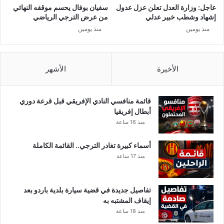
د
ك
عاجل: وزارة العدل تعلن عزل عدول
سفيان بوفال يحسم موقفه النهائي
ي
و
إشهاد وشطب خبير عدلي
من عرض الترجي الرياضي
"
ر
منذ يومين
منذ يومين
و
ن
ا
الأخيرة
الأشهر
قائمة منافسي النادي الإفريقي قبل قرعة دوري
أبطال إفريقيا
منذ 16 ساعة
أسماء كبيرة تغادر الترجي.. القائمة الكاملة
منذ 17 ساعة
تفاصيل جديدة في قضية سيارة بلدية باردو بعد
إيقاف المشتبه به
منذ 18 ساعة