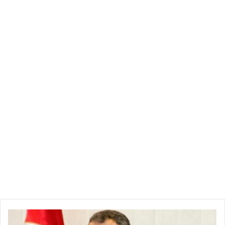
ونقلت الصحيفة عن مصادر وصفتها بالمقربة من الحزب، تأكيدها أن
زيارة رئيس حركة النهضة راشد الغنوشي إلى قطر، الأسبوع
الماضي، كانت بحثا من الغنوشي على ”طمأنة“ بخصوص مستقبله،
ومستقبل حزبه.
واستبعد التقرير ما روّجته قيادات من حركة النهضة، حول زيارة
الغنوشي إلى قطر، والتي اختزلتها في اتفاقيات مالية كبرى، واستند
التقرير في هذا الحكم إلى غياب مؤيّدات وصور عن تلك اللقاءات،
وإلى تجاهل الإعلام القطري لتلك الزيارة.
وكان اجتماع سابق لمجلس شورى حركة النهضة (أعلى هيكل في
الحزب) عقد في أبريل/ نيسان الماضي، قد قرر عقد مؤتمر الحزب
خلال نهاية العام الجاري.
وبدأ نوّاب في البرلمان التونسي، منذ شهر فبراير/ شباط الماضي،
تجميع التوقيعات لسحب الثقة من رئيس مجلس النوّاب راشد
الغنوشي، معتبرين أنه السبب الرئيسي في استمرار التوتّر والفوضى
ع
داخل البرلمان.
ب