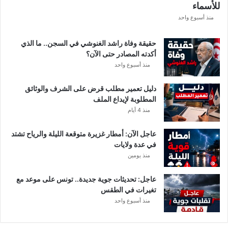
للأسماء
ر
ع
منذ أسبوع واحد
ة
د
حقيقة وفاة راشد الغنوشي في السجن.. ما الذي
و
أكدته المصادر حتى الآن؟
ر
منذ أسبوع واحد
ي
أ
دليل تعمير مطلب قرض على الشرف والوثائق
ب
المطلوبة لإيداع الملف
ط
منذ 4 أيام
ا
ل
عاجل الآن: أمطار غزيرة متوقعة الليلة والرياح تشتد
إ
في عدة ولايات
ف
منذ يومين
ر
ي
ق
عاجل: تحديثات جوية جديدة.. تونس على موعد مع
ي
تغيرات في الطقس
ا
منذ أسبوع واحد