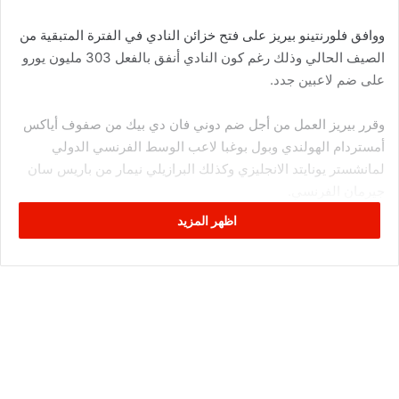
ووافق فلورنتينو بيريز على فتح خزائن النادي في الفترة المتبقية من
الصيف الحالي وذلك رغم كون النادي أنفق بالفعل 303 مليون يورو
على ضم لاعبين جدد.
وقرر بيريز العمل من أجل ضم دوني فان دي بيك من صفوف أياكس
أمستردام الهولندي وبول بوغبا لاعب الوسط الفرنسي الدولي
لمانشستر يونايتد الانجليزي وكذلك البرازيلي نيمار من باريس سان
جيرمان الفرنسي.
اظهر المزيد
بيريز سوف ينفق قرابة 350 مليون يورو في الميركاتو مما يعني
انفاق 650 مليون يورو لضم لاعبين جدد في سوق الانتقالات الصيفية
الحالية وهو مبلغ قد يؤدي لعقوبات ضد النادي بسبب قوانين اللعب
المالي النظيف.