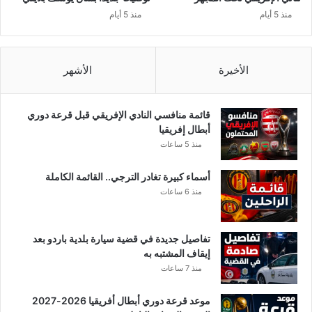
س
منذ 5 أيام
منذ 5 أيام
ي
ا
ف
ي
الأخيرة
الأشهر
ح
د
و
قائمة منافسي النادي الإفريقي قبل قرعة دوري
د
أبطال إفريقيا
1
منذ 5 ساعات
9
م
أسماء كبيرة تغادر الترجي.. القائمة الكاملة
ل
منذ 6 ساعات
ي
ا
ر
تفاصيل جديدة في قضية سيارة بلدية باردو بعد
د
إيقاف المشتبه به
ي
منذ 7 ساعات
ن
ا
موعد قرعة دوري أبطال أفريقيا 2026-2027
ر