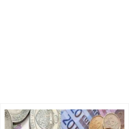
ا
ث
ر