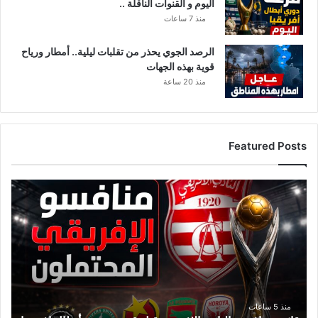
اليوم و القنوات الناقلة ..
س
ن
منذ 7 ساعات
ة
2
الرصد الجوي يحذر من تقلبات ليلية.. أمطار ورياح
0
قوية بهذه الجهات
1
منذ 20 ساعة
8
Featured Posts
ق
ا
ئ
م
ة
م
ن
ا
ف
منذ 5 ساعات