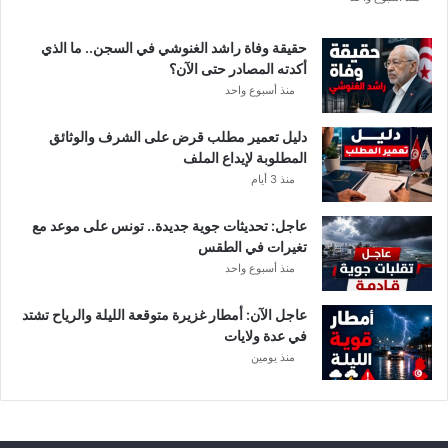
ة
د
حقيقة وفاة راشد الغنوشي في السجن.. ما الذي
و
أكدته المصادر حتى الآن؟
ر
منذ أسبوع واحد
ي
أ
دليل تعمير مطلب قرض على الشرف والوثائق
ب
المطلوبة لإيداع الملف
ط
منذ 3 أيام
ا
ل
عاجل: تحديثات جوية جديدة.. تونس على موعد مع
إ
تغيرات في الطقس
ف
منذ أسبوع واحد
ر
ي
ق
عاجل الآن: أمطار غزيرة متوقعة الليلة والرياح تشتد
ي
في عدة ولايات
ا
منذ يومين