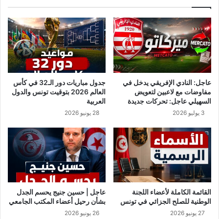
ة
ة
ي
ت
ت
م
س
ا
ب
م
ب
ا
ف
م
ي
ن
عاجل: النادي الإفريقي يدخل في
جدول مباريات دور الـ32 في كأس
ت
ك
مفاوضات مع لاعبين لتعويض
العالم 2026 بتوقيت تونس والدول
ر
و
السهيلي عاجل: تحركات جديدة
العربية
ا
ر
3 يوليو 2026
28 يونيو 2026
ك
و
م
ن
ا
ا
ل
م
ي
ا
ه
القائمة الكاملة لأعضاء اللجنة
عاجل | حسين جنيج يحسم الجدل
ا
الوطنية للصلح الجزائي في تونس
بشأن رحيل أعضاء المكتب الجامعي
ل
27 يونيو 2026
26 يونيو 2026
م