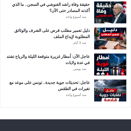
د
حقيقة وفاة راشد الغنوشي في السجن.. ما الذي
و
أكدته المصادر حتى الآن؟
ر
منذ أسبوع واحد
ي
أ
دليل تعمير مطلب قرض على الشرف والوثائق
ب
المطلوبة لإيداع الملف
ط
منذ 3 أيام
ا
ل
عاجل الآن: أمطار غزيرة متوقعة الليلة والرياح تشتد
إ
في عدة ولايات
ف
منذ يومين
ر
ي
ق
عاجل: تحديثات جوية جديدة.. تونس على موعد مع
ي
تغيرات في الطقس
ا
منذ أسبوع واحد