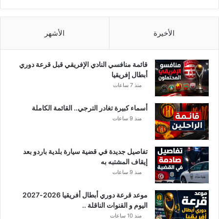
س
ت
ع
الأخيرة
الأشهر
م
ل
ة
قائمة منافسي النادي الإفريقي قبل قرعة دوري
ب
أبطال إفريقيا
و
منذ 7 ساعات
ا
د
أسماء كبيرة تغادر الترجي.. القائمة الكاملة
ي
منذ 9 ساعات
ا
ل
خ
تفاصيل جديدة في قضية سيارة بلدية باردو بعد
ل
إيقاف المشتبه به
ي
منذ 9 ساعات
ج
و
موعد قرعة دوري أبطال أفريقيا 2026-2027
م
اليوم و القنوات الناقلة ..
خ
ا
منذ 10 ساعات