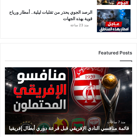
و
ف
الرصد الجوي يحذر من تقلبات ليلية.. أمطار ورياح
م
قوية بهذه الجهات
ن
منذ 23 ساعة
ك
ا
ر
ث
Featured Posts
ة
ب
ي
ق
ئ
ا
ي
ئ
ة
م
ة
م
ن
ا
ف
منذ 7 ساعات
قائمة منافسي النادي الإفريقي قبل قرعة دوري أبطال إفريقيا
س
ي