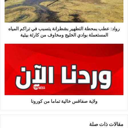
ع
ط
ب
ب
م
رواد: عطب بمحطة التطهير بشطرانة يتسبب في تراكم المياه
ح
المستعملة بوادي الخليج ومخاوف من كارثة بيئية
ط
ة
و
ا
ل
ل
ا
ت
ي
ط
ة
ه
ص
ي
ف
ر
ا
ب
ق
ش
س
ولاية صفاقس خالية تماما من كورونا
ط
خ
ر
ا
ا
ل
مقالات ذات صلة
ن
ي