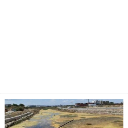
ر
و
ا
د
: