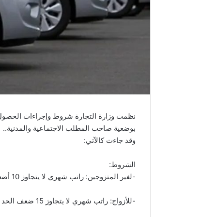
بوضعية صاحب المطلب الاجتماعية والمدنية..
وقد جاءت كالآتي:
الشروط:
-لغير المتزوجين: راتب شهري لا يتجاوز 10 أضعاف الحد الأدنى للأجور (3785.600 د.)
-للأزواج: راتب شهري لا يتجاوز 15 ضعف الحد الأدنى للأجور (5678.400 دينار).