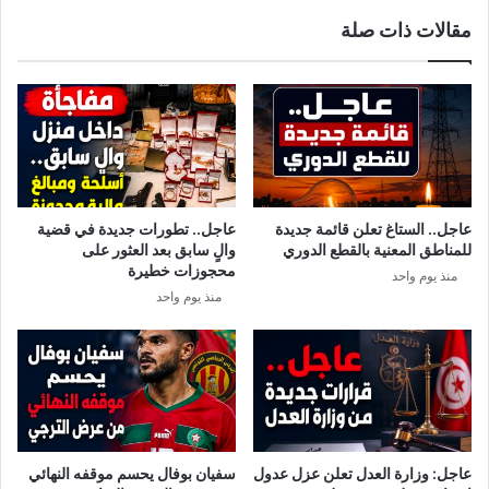
ل
ن
مقالات ذات صلة
ي
ا
ن
ل
ا
ا
ل
ف
ش
ر
ا
ي
ر
ق
ن
ي
ي
و
عاجل.. الستاغ تعلن قائمة جديدة
عاجل.. تطورات جديدة في قضية
ع
ر
للمناطق المعنية بالقطع الدوري
والٍ سابق بعد العثور على
ل
غ
محجوزات خطيرة
منذ يوم واحد
ى
ب
منذ يوم واحد
ف
ت
ا
ه
ي
ف
س
ي
ب
م
و
س
ك
ا
.
ع
عاجل: وزارة العدل تعلن عزل عدول
سفيان بوفال يحسم موقفه النهائي
.
د