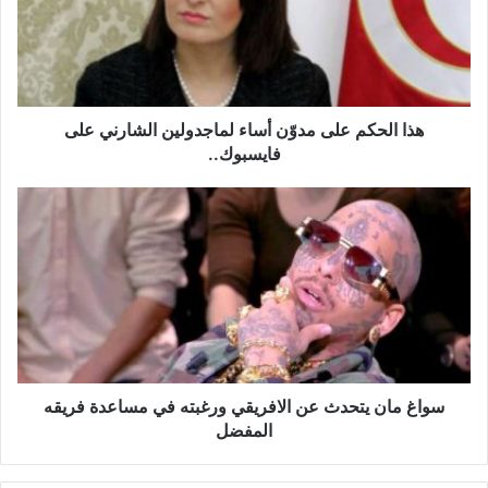
ل
ح
ك
م
ع
ل
هذا الحكم على مدوّن أساء لماجدولين الشارني على
ى
فايسبوك..
م
د
س
وّ
و
ن
ا
أ
غ
س
م
ا
ا
ء
ن
ل
ي
م
ت
ا
ح
سواغ مان يتحدث عن الافريقي ورغبته في مساعدة فريقه
ج
د
المفضل
د
ث
و
ع