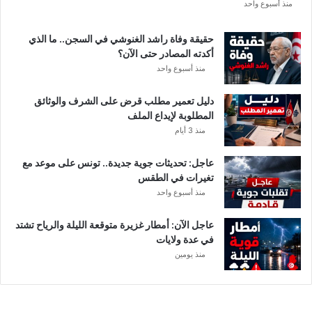
ع
منذ أسبوع واحد
ة
د
حقيقة وفاة راشد الغنوشي في السجن.. ما الذي
و
أكدته المصادر حتى الآن؟
ر
منذ أسبوع واحد
ي
أ
دليل تعمير مطلب قرض على الشرف والوثائق
ب
المطلوبة لإيداع الملف
ط
منذ 3 أيام
ا
ل
عاجل: تحديثات جوية جديدة.. تونس على موعد مع
إ
تغيرات في الطقس
ف
منذ أسبوع واحد
ر
ي
ق
عاجل الآن: أمطار غزيرة متوقعة الليلة والرياح تشتد
ي
في عدة ولايات
ا
منذ يومين