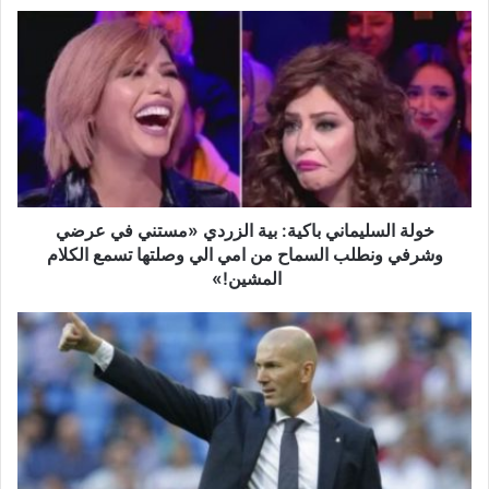
خ
و
ل
ة
ا
ل
س
ل
ي
م
خولة السليماني باكية: بية الزردي «مستني في عرضي
ا
وشرفي ونطلب السماح من امي الي وصلتها تسمع الكلام
ن
المشين!»
ي
ب
ز
ا
ي
ك
د
ي
ا
ة
ن
:
ي
ب
س
ي
ت