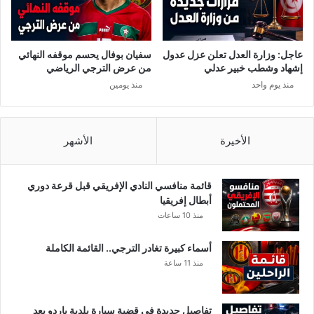
ر
ر
ف
ي
ي
!
و
عاجل: وزارة العدل تعلن عزل عدول
سفيان بوفال يحسم موقفه النهائي
ن
إشهاد وشطب خبير عدلي
من عرض الترجي الرياضي
ط
منذ يوم واحد
منذ يومين
ل
ب
ا
ل
الأخيرة
الأشهر
س
م
ا
قائمة منافسي النادي الإفريقي قبل قرعة دوري
ح
أبطال إفريقيا
م
منذ 10 ساعات
ن
ا
أسماء كبيرة تغادر الترجي.. القائمة الكاملة
م
منذ 11 ساعة
ي
ا
ل
تفاصيل جديدة في قضية سيارة بلدية باردو بعد
ي