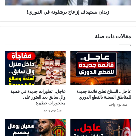
ة
ه
ا
د
زيدان يستهدف إزعاج برشلونة في الدوري!
ل
ف
ز
إ
ر
ز
مقالات ذات صلة
د
ع
ي
ا
«
ج
م
ب
س
ر
ت
ش
ن
ل
ي
و
ف
ن
عاجل.. الستاغ تعلن قائمة جديدة
عاجل.. تطورات جديدة في قضية
ي
ة
للمناطق المعنية بالقطع الدوري
والٍ سابق بعد العثور على
ع
ف
محجوزات خطيرة
منذ يوم واحد
ر
ي
منذ يوم واحد
ض
ا
ي
ل
و
د
ش
و