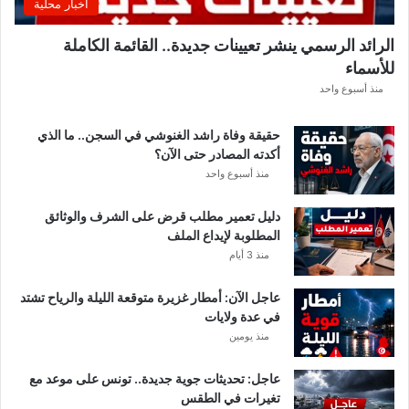
اخبار محلية
ب
ل
الرائد الرسمي ينشر تعيينات جديدة.. القائمة الكاملة
ق
للأسماء
ر
ع
منذ أسبوع واحد
ة
د
حقيقة وفاة راشد الغنوشي في السجن.. ما الذي
و
أكدته المصادر حتى الآن؟
ر
منذ أسبوع واحد
ي
أ
دليل تعمير مطلب قرض على الشرف والوثائق
ب
المطلوبة لإيداع الملف
ط
منذ 3 أيام
ا
ل
عاجل الآن: أمطار غزيرة متوقعة الليلة والرياح تشتد
إ
في عدة ولايات
ف
منذ يومين
ر
ي
ق
عاجل: تحديثات جوية جديدة.. تونس على موعد مع
ي
تغيرات في الطقس