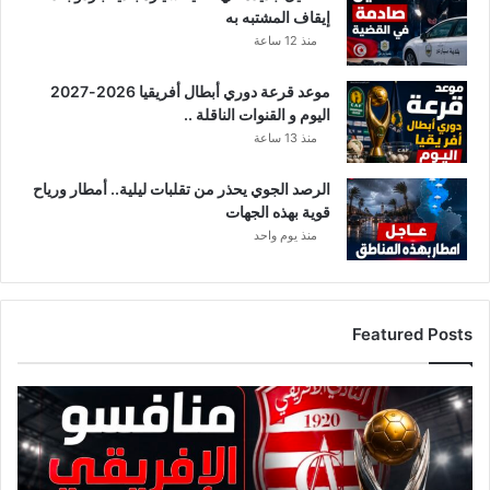
إيقاف المشتبه به
و
منذ 12 ساعة
ص
ل
ت
موعد قرعة دوري أبطال أفريقيا 2026-2027
ه
اليوم و القنوات الناقلة ..
ا
منذ 13 ساعة
ت
س
الرصد الجوي يحذر من تقلبات ليلية.. أمطار ورياح
م
قوية بهذه الجهات
ع
منذ يوم واحد
ا
ل
ك
ل
Featured Posts
ا
م
ا
ق
ل
ا
م
ئ
ش
م
ي
ة