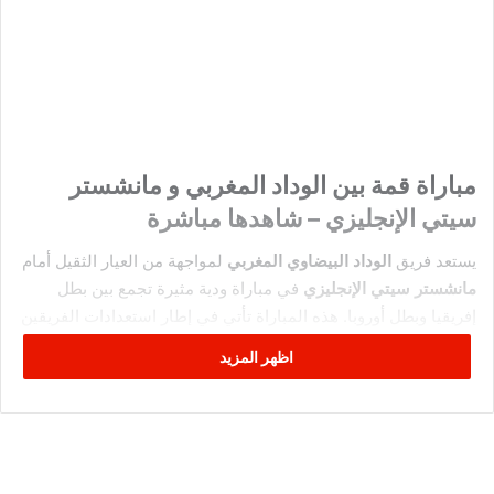
مباراة قمة بين الوداد المغربي و مانشستر
سيتي الإنجليزي – شاهدها مباشرة
يستعد فريق
الوداد البيضاوي المغربي
لمواجهة من العيار الثقيل أمام
مانشستر سيتي الإنجليزي
في مباراة ودية مثيرة تجمع بين بطل
إفريقيا وبطل أوروبا. هذه المباراة تأتي في إطار استعدادات الفريقين
للموسم الجديد، وتشكل فرصة نادرة لعشاق الكرة العربية والأوروبية
اظهر المزيد
لمتابعة صراع كروي من طراز رفيع.
سيكون الوداد في اختبار صعب أمام عملاق الكرة الإنجليزية، حيث
يسعى لإظهار قوته وجدارته أمام فريق يضم نخبة من أفضل لاعبي
العالم بقيادة المدرب الإسباني
بيب غوارديولا
. في المقابل، يتطلع