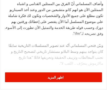
وأضاف المسلماني أنّ الفرق بين الممثلين القدامى و اشباه
الممثلين الآن هو انهم كانو متشبعين من الدور وعند أخذ السيناريو
تكون مطلع على جميع الأدوار والشخصيات وتكون لك فكرة شاملة
على موضوع المسلسل أما الآن يقتصر على إعطائك ورقتين بهم
دورك وحسب قوله طريقة الخدمة والتمثيل الآن تطورت إلى الأسوء،
وفق تصريحه لـ”ifm”.
وبيّن فتحي المسلماني أنّه عند تصوير المسلسلات التاريخية سابقًا
كان يتواجد بينهم وسط البلاتو مستشار تاريخي لتصحيح التاريخ و
تجنب المغالطات وتزييف الحقيقة وتحريفها قائلا “هذا تاريخ
مالازموش يتحرّف .. اللعب لا”.
أما بخصوص مسلسل قلب الذيب الذي يُشارك فيه، فقد أشار إلى أنّ
اظهر المزيد
ما يحدث فيه خسارة بإعتبار عديد المغالطات معبراً عن اِستيائه من
كل هذا، حيث وضّح أنّه لم يكن حاضراً في كل المشاهد وأنّ المشاهد
التي وُجِد فيها هو والممثلين القديرين فتحي الهداوي ورؤوف بن عمر
كان فيها فرق واضح ومستوى آخر.