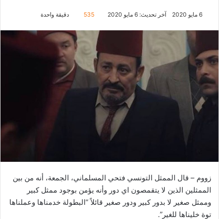
6 مايو 2020
آخر تحديث: 6 مايو 2020
535
دقيقة واحدة
زووم – قال الممثل التونسي فتحي المسلماني، الجمعة، أنه من بين
الممثلين الذين لا يتقمصون اي دور وأنه يؤمن بوجود ممثل كبير
وممثل صغير لا بدور كبير ودور صغير قائلاً “البطولة خدمناها وعملناها
توة خليناها للغير”.