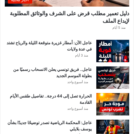
ا
ه
دليل تعمير مطلب قرض على الشرف والوثائق المطلوبة
ا
لإيداع الملف
مً
ا
منذ 5 أيام
عاجل الآن: أمطار غزيرة متوقعة الليلة والرياح تشتد
في عدة ولايات
منذ 3 أيام
عاجل.. فريق تونسي يعلن الانسحاب رسميًا من
بطولة الموسم الجديد
منذ أسبوع واحد
الحرارة تصل إلى 44 درجة.. تفاصيل طقس الأيام
القادمة
منذ أسبوع واحد
عاجل: المحكمة الرياضية تصدر توضيحًا جديدًا بشأن
يوسف بلايلي