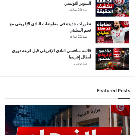
السوبر التونسي
خ
منذ 20 ساعة
س
ا
تطورات جديدة في مفاوضات النادي الإفريقي مع
ر
نعيم السليتي
ة
منذ 22 ساعة
"
قائمة منافسي النادي الإفريقي قبل قرعة دوري
أبطال إفريقيا
منذ يومين
Featured Posts
ع
ا
ج
ل
.