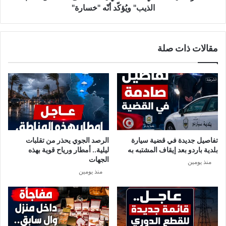
ة
ت
الذيب" ويُؤكّد أنّه "خسارة"
ا
ح
ل
ي
أ
ا
مقالات ذات صلة
ز
ل
م
م
ة
س
ا
ل
ل
م
م
ا
ك
ن
ل
ي
ف
ي
تفاصيل جديدة في قضية سيارة
الرصد الجوي يحذر من تقلبات
ة
أ
بلدية باردو بعد إيقاف المشتبه به
ليلية.. أمطار ورياح قوية بهذه
إ
س
الجهات
منذ يومين
د
ف
منذ يومين
ا
ع
ر
ل
ة
ى
أ
م
ز
س