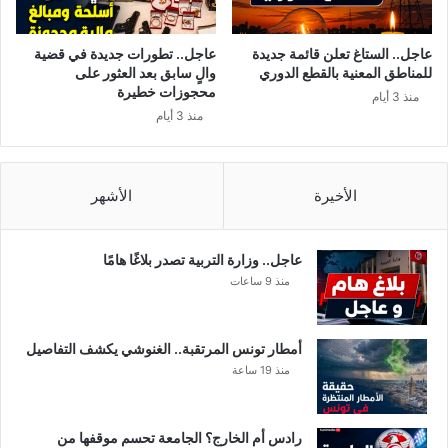
م
ل
ة
س
ك
ل
عاجل.. الستاغ تعلن قائمة جديدة
عاجل.. تطورات جديدة في قضية
و
"
للمناطق المعنية بالقطع الدوري
والٍ سابق بعد العثور على
ر
ق
محجوزات خطيرة
منذ 3 أيام
و
ل
منذ 3 أيام
ن
ب
ا
ا
ل
ذ
الأخيرة
الأشهر
ي
ب
"
عاجل.. وزارة التربية تصدر بلاغًا هامًا
و
منذ 9 ساعات
يُ
ؤ
كّ
أمطار تونس المرتقبة.. الغنوشي يكشف التفاصيل
د
منذ 19 ساعة
أ
نّ
ه
رادس أم الخارج؟ الجامعة تحسم موقفها من
"