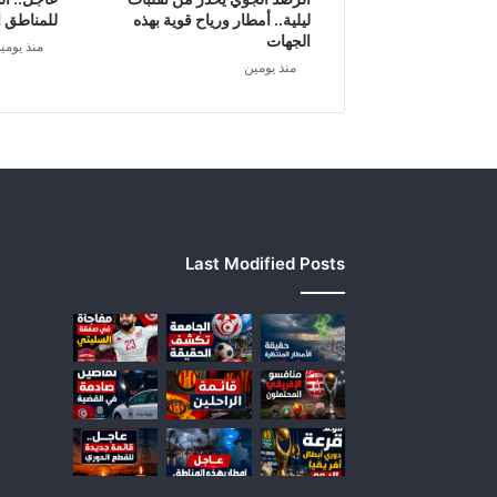
ي
ليلية.. أمطار ورياح قوية بهذه
للمناطق ا
ا
الجهات
منذ يومي
ت
منذ يومين
Last Modified Posts