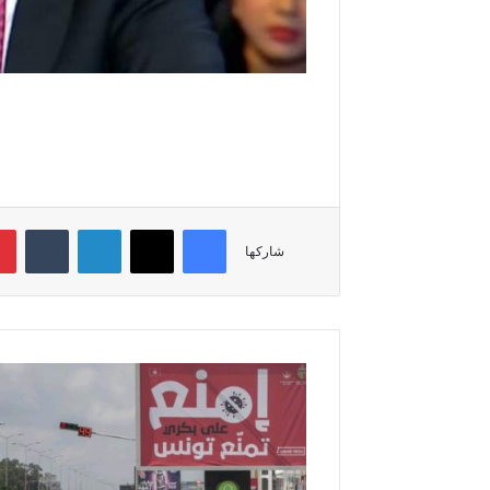
فيسبوك
‫X
لينكدإن
‏Tumblr
شاركها
ت
ف
ا
ص
ي
ل