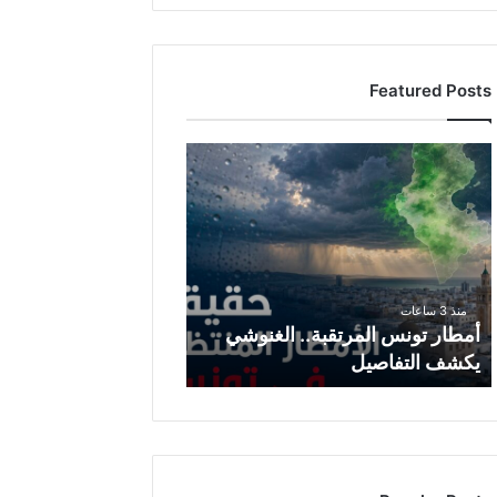
Featured Posts
أ
م
ط
ا
ر
ت
و
منذ 3 ساعات
ن
أمطار تونس المرتقبة.. الغنوشي
س
يكشف التفاصيل
ا
ل
م
ر
ت
ق