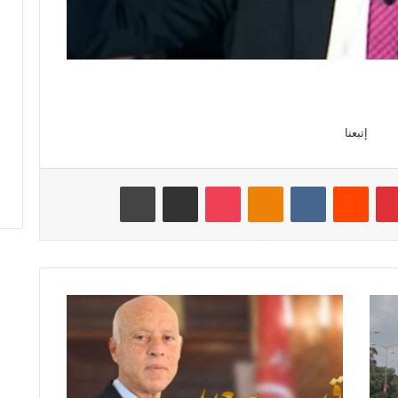
إتبعنا
بينتيريست
‏Reddit
‏VKontakte
Odnoklassniki
‫Pocket
مشاركة عبر البريد
طباعة
ر
ئ
ي
س
ا
ل