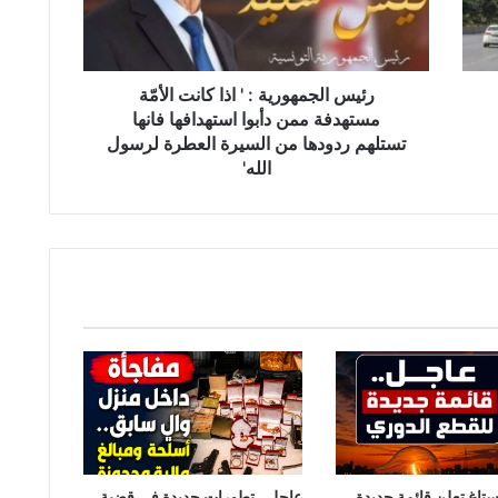
ج
م
ه
و
رئيس الجمهورية : ' اذا كانت الأمّة
ر
مستهدفة ممن دأبوا استهدافها فانها
ي
تستلهم ردودها من السيرة العطرة لرسول
ة
الله'
:
'
ا
ذ
ا
ك
ا
ن
ت
ا
ل
أ
مّ
ة
ستاغ تعلن قائمة جديدة
عاجل.. تطورات جديدة في قضية