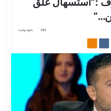
ف :”استسهال غلق
ن…”
384
دقيقة واحدة
‏Reddit
‏VKontakte
Odnoklassniki