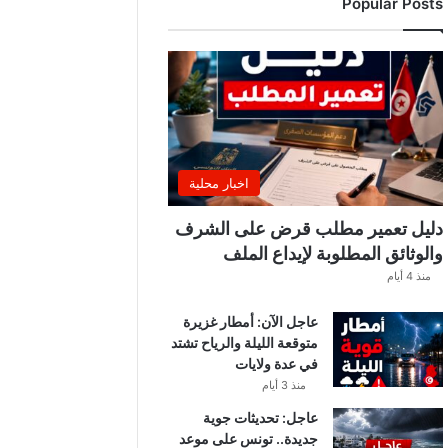
Popular Posts
ب
ة
.
.
ا
ل
غ
ن
و
اخبار محلية
ش
ي
دليل تعمير مطلب قرض على الشرف
ي
والوثائق المطلوبة لإيداع الملف
ك
منذ 4 أيام
ش
ف
عاجل الآن: أمطار غزيرة
ا
متوقعة الليلة والرياح تشتد
ل
في عدة ولايات
ت
ف
منذ 3 أيام
ا
عاجل: تحديثات جوية
ص
جديدة.. تونس على موعد
ي