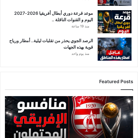
م
م
موعد قرعة دوري أبطال أفريقيا 2026-2027
ن
اليوم و القنوات الناقلة ..
ي
ج
منذ 19 ساعة
ر
ي
الرصد الجوي يحذر من تقلبات ليلية.. أمطار ورياح
إ
قوية بهذه الجهات
غ
منذ يوم واحد
ر
ا
ق
ه
Featured Posts
ا
ف
ي
ق
ت
ا
ي
ئ
ا
م
ر
ة
ا
م
ت