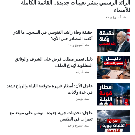
الرائد الرسمي ينشر تعيينات جديدة.. القائمة الكاملة
ق
للأسماء
ر
ع
منذ أسبوع واحد
ة
د
حقيقة وفاة راشد الغنوشي في السجن.. ما الذي
و
أكدته المصادر حتى الآن؟
ر
منذ أسبوع واحد
ي
أ
دليل تعمير مطلب قرض على الشرف والوثائق
ب
المطلوبة لإيداع الملف
ط
منذ 4 أيام
ا
ل
عاجل الآن: أمطار غزيرة متوقعة الليلة والرياح تشتد
إ
في عدة ولايات
ف
منذ يومين
ر
ي
ق
عاجل: تحديثات جوية جديدة.. تونس على موعد مع
ي
تغيرات في الطقس
ا
منذ أسبوع واحد