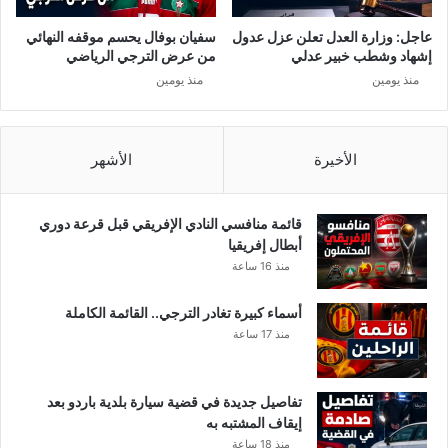
ا
ء
عاجل: وزارة العدل تعلن عزل عدول
سفيان بوفال يحسم موقفه النهائي
ح
إشهاد وشطب خبير عدلي
من عرض الترجي الرياضي
ك
منذ يومين
منذ يومين
م
و
ق
ف
الأخيرة
الأشهر
ح
ط
ا
قائمة منافسي النادي الإفريقي قبل قرعة دوري
م
أبطال إفريقيا
ت
منذ 16 ساعة
ع
د
أسماء كبيرة تغادر الترجي.. القائمة الكاملة
ي
منذ 17 ساعة
ن
ا
ل
تفاصيل جديدة في قضية سيارة بلدية باردو بعد
ف
إيقاف المشتبه به
ح
منذ 18 ساعة