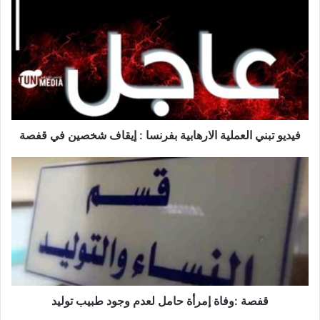
ي
د
ي
و
ت
ب
ن
ي
ا
فيديو تبني العملية الارهابية بفرنسا : إيقاف شخصين في قفصة
ل
ع
ق
م
ف
ل
ص
ي
ة
ة
:
ا
و
ل
ف
ا
ا
ر
ة
ه
إ
قفصة :وفاة إمرأة حامل لعدم وجود طبيب توليد
ا
م