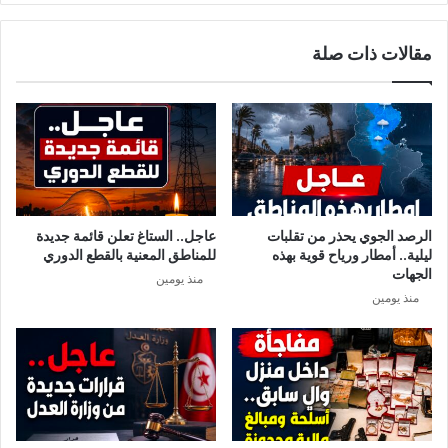
ب
ر
ي
أ
مقالات ذات صلة
ة
ة
ب
ح
ف
ا
ر
م
ن
ل
س
ل
ا
ع
:
د
إ
م
الرصد الجوي يحذر من تقلبات
عاجل.. الستاغ تعلن قائمة جديدة
ي
و
ليلية.. أمطار ورياح قوية بهذه
للمناطق المعنية بالقطع الدوري
ق
ج
الجهات
منذ يومين
ا
و
منذ يومين
ف
د
ش
ط
خ
ب
ص
ي
ي
ب
ن
ت
ف
و