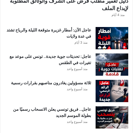
دليل تعمير مطلب قرض على الشرف والوثائق المطلوبة
ش
لإيداع الملف
ف
ا
منذ 4 أيام
ل
ت
عاجل الآن: أمطار غزيرة متوقعة الليلة والرياح تشتد
ف
في عدة ولايات
ا
منذ 3 أيام
ص
ي
عاجل: تحديثات جوية جديدة.. تونس على موعد مع
ل
تغيرات في الطقس
منذ أسبوع واحد
ثلاثة مسؤولين يغادرون مناصبهم بقرارات رسمية
منذ أسبوع واحد
عاجل.. فريق تونسي يعلن الانسحاب رسميًا من
بطولة الموسم الجديد
منذ أسبوع واحد