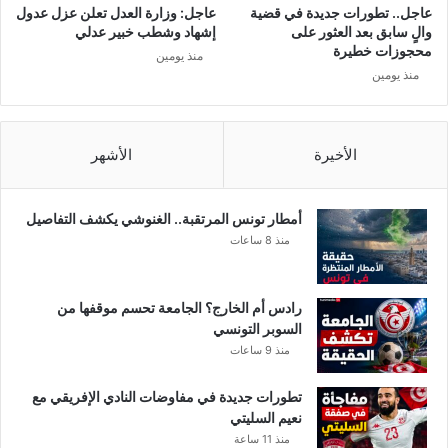
ي
ل
عاجل.. تطورات جديدة في قضية
عاجل: وزارة العدل تعلن عزل عدول
ق
ي
والٍ سابق بعد العثور على
إشهاد وشطب خبير عدلي
ف
د
محجوزات خطيرة
منذ يومين
ص
منذ يومين
ة
الأخيرة
الأشهر
أمطار تونس المرتقبة.. الغنوشي يكشف التفاصيل
منذ 8 ساعات
رادس أم الخارج؟ الجامعة تحسم موقفها من
السوبر التونسي
منذ 9 ساعات
تطورات جديدة في مفاوضات النادي الإفريقي مع
نعيم السليتي
منذ 11 ساعة