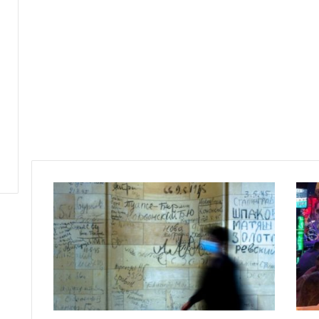
ر
و
س
ي
ا
ا
ل
خ
ا