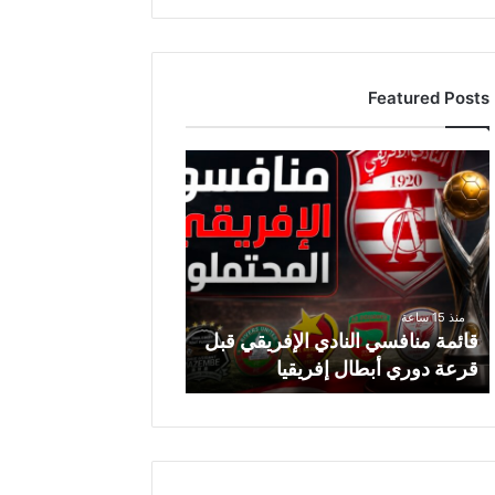
Featured Posts
ق
ا
ئ
م
ة
م
ن
منذ 15 ساعة
ا
قائمة منافسي النادي الإفريقي قبل
ف
قرعة دوري أبطال إفريقيا
س
ي
ا
ل
ن
ا