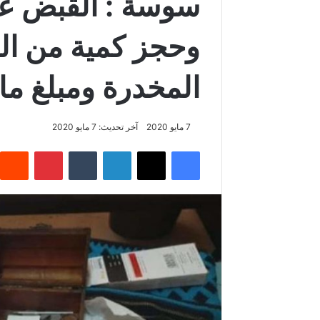
سوسة : القبض ع
وحجز كمية من ال
المخدرة ومبلغ ما
7 مايو 2020
آخر تحديث: 7 مايو 2020
فيسبوك
‫X
لينكدإن
‏Tumblr
بينتيريست