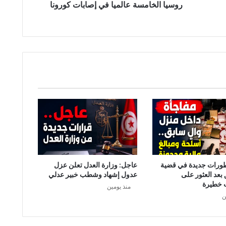
م
روسيا الخامسة عالميا في إصابات كورونا
س
ة
ع
ا
ل
م
ي
ا
ف
ي
إ
ص
ا
ب
ا
طورات جديدة في قضية
عاجل: وزارة العدل تعلن عزل
ت
 بعد العثور على
عدول إشهاد وشطب خبير عدلي
ك
 خطيرة
منذ يومين
و
ن
ر
و
ن