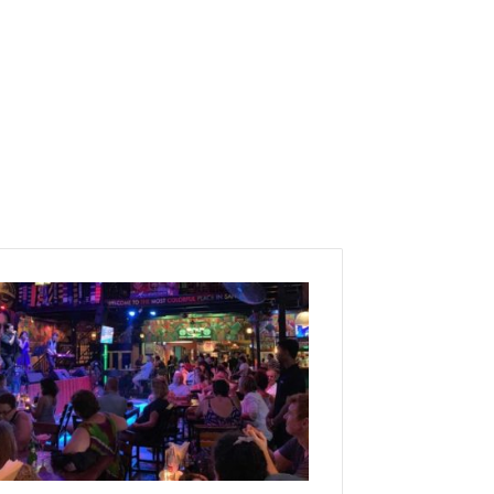
ا
ع
ل
ا
ن
م
و
ع
د