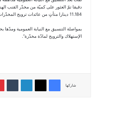
دقيقا تمّ العثور على كميّة من مخدّر القنب اله
11.184 دينارا متأتٍ من عائدات ترويج المخدّرات.
بمواصلة التنسيق مع النيابة العمومية ومدّها ب
الإستهلاك والترويج لمادّة مخدّرة”.
فيسبوك
‫X
لينكدإن
‏Tumblr
شاركها