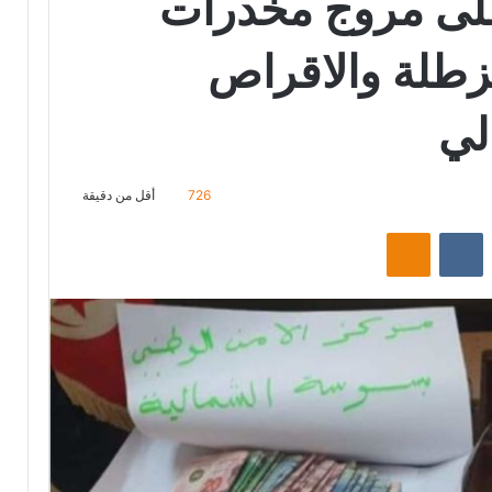
لى مروج مخدرات
زطلة والاقراص
لي
726
أقل من دقيقة
‏Reddit
‏VKontakte
Odnoklassniki