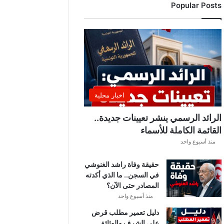
Popular Posts
د
ي
ا
ل
إ
ف
ر
ي
ق
اخبار محلية
ي
ق
الرائد الرسمي ينشر تعيينات جديدة..
ب
القائمة الكاملة للأسماء
ل
منذ أسبوع واحد
ق
ر
حقيقة وفاة راشد الغنوشي
ع
في السجن.. ما الذي أكدته
ة
المصادر حتى الآن؟
د
و
منذ أسبوع واحد
ر
دليل تعمير مطلب قرض
ي
على الشرف والوثائق