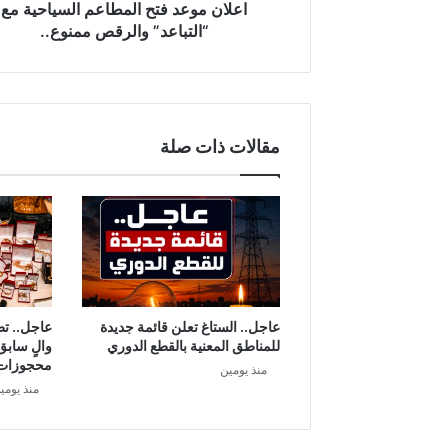
ف
اعلان موعد فتح المطاعم السياحية مع
ت
“التباعد” والرقص ممنوع..
ح
ا
ل
م
ط
مقالات ذات صلة
ا
ع
م
ا
ل
س
ي
ا
ح
عاجل.. الستاغ تعلن قائمة جديدة
عاجل.. ت
ي
للمناطق المعنية بالقطع الدوري
والٍ سابق
ة
محجوزات
منذ يومين
م
منذ يومي
ع
“
ا