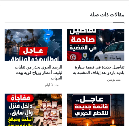
ن
ل
ب
ص
مقالات ذات صلة
د
ب
ا
ا
ي
ح
ة
.
م
.
ن
س
0
ل
4
ي
م
م
تفاصيل جديدة في قضية سيارة
الرصد الجوي يحذر من تقلبات
ا
ش
بلدية باردو بعد إيقاف المشتبه به
ليلية.. أمطار ورياح قوية بهذه
ي
ي
الجهات
منذ يومين
2
ب
منذ 3 أيام
0
و
2
ب
0
أ
ر
س
ل
ص