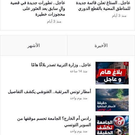
و
عاجل.. الستاغ تعلن قائمة جديدة
عاجل.. تطورات جديدة في قضية
ر
للمناطق المعنية بالقطع الدوري
والٍ سابق بعد العثور على
ه
محجوزات خطيرة
منذ 3 أيام
و
منذ 3 أيام
ه
و
ع
ا
الأخيرة
الأشهر
رٍ
ت
م
عاجل.. وزارة التربية تصدر بلاغًا هامًا
ا
منذ 14 ساعة
م
ا
ل
أمطار تونس المرتقبة.. الغنوشي يكشف التفاصيل
ع
منذ يوم واحد
ر
ب
ي
رادس أم الخارج؟ الجامعة تحسم موقفها من
ة
السوبر التونسي
ح
منذ يوم واحد
م