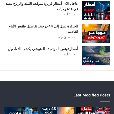
ف
عاجل الآن: أمطار غزيرة متوقعة الليلة والرياح تشتد
ر
في عدة ولايات
ي
منذ 6 أيام
ق
ي
الحرارة تصل إلى 44 درجة.. تفاصيل طقس الأيام
ب
القادمة
ع
منذ أسبوع واحد
د
خ
أمطار تونس المرتقبة.. الغنوشي يكشف التفاصيل
ل
منذ 3 أيام
ا
ف
م
ا
ل
ي
Last Modified Posts