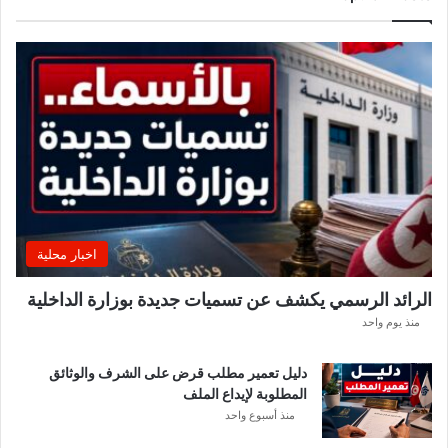
ي
ن
ه
ي
ت
ج
ر
ب
ت
ه
م
ع
اخبار محلية
ا
ل
الرائد الرسمي يكشف عن تسميات جديدة بوزارة الداخلية
ن
منذ يوم واحد
ا
د
ي
دليل تعمير مطلب قرض على الشرف والوثائق
ا
المطلوبة لإيداع الملف
ل
منذ أسبوع واحد
إ