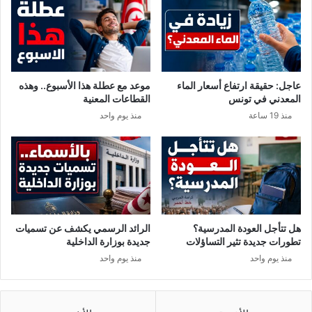
م
ل
ن
ح
ب
ك
ل
و
ج
م
ي
ة
عاجل: حقيقة ارتفاع أسعار الماء
موعد مع عطلة هذا الأسبوع.. وهذه
ك
ت
المعدني في تونس
القطاعات المعنية
ا
ح
منذ 19 ساعة
منذ يوم واحد
ص
ل
ت
ع
ل
ى
6
0
هل تتأجل العودة المدرسية؟
الرائد الرسمي يكشف عن تسميات
0
تطورات جديدة تثير التساؤلات
جديدة بوزارة الداخلية
0
منذ يوم واحد
منذ يوم واحد
م
ل
ي
ا