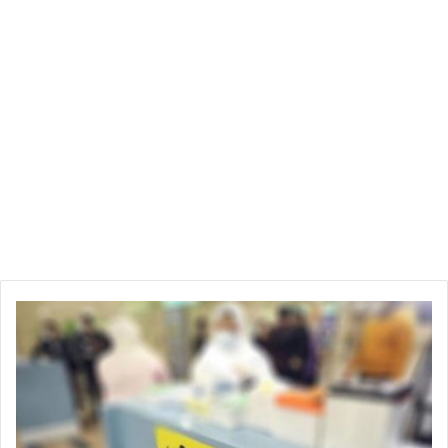
ا
ل
م
ه
د
ي
ة