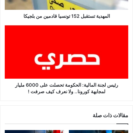
ت
س
ت
المهدية تستقبل 152 تونسيا قادمين من بلجيكا
ق
ب
ر
ل
ئ
1
ي
5
س
2
ل
ت
ج
و
ن
ن
ة
س
ا
ي
ل
رئيس لجنة المالية: الحكومة تحصلت على 6000 مليار
ا
م
لمجابهة كورونا.. ولا نعرف كيف صرفت !
ق
ا
ا
ل
د
ي
مقالات ذات صلة
م
ة
ي
:
ن
ا