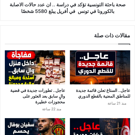
ر
ل
صحة باحثة التونسية تؤكد في دراسة .. ان عدد حالات الاصابة
ا
ت
بالكورونا في تونس في أفريل يبلغ 5580 شخصًا
د
و
ا
ن
ل
س
مقالات ذات صلة
ه
ي
ر
ة
ي
ت
س
ؤ
ة
ك
ا
د
ل
ف
ت
ي
و
د
عاجل.. الستاغ تعلن قائمة جديدة
عاجل.. تطورات جديدة في قضية
ن
ر
للمناطق المعنية بالقطع الدوري
والٍ سابق بعد العثور على
س
ا
محجوزات خطيرة
منذ 21 ساعة
ي
س
منذ 22 ساعة
ة
ة
و
.
ز
.
ي
ا