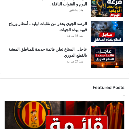
اليوم و القنوات الناقلة ..
و
منذ ساعتين
ن
ا
الرصد الجوي يحذر من تقلبات ليلية.. أمطار ورياح
ف
قوية بهذه الجهات
ي
ت
منذ 15 ساعة
و
ن
عاجل.. الستاغ تعلن قائمة جديدة للمناطق المعنية
س
بالقطع الدوري
منذ 21 ساعة
ف
ي
أ
ف
Featured Posts
ر
ي
ل
أ
س
ي
م
ب
ا
ل
ء