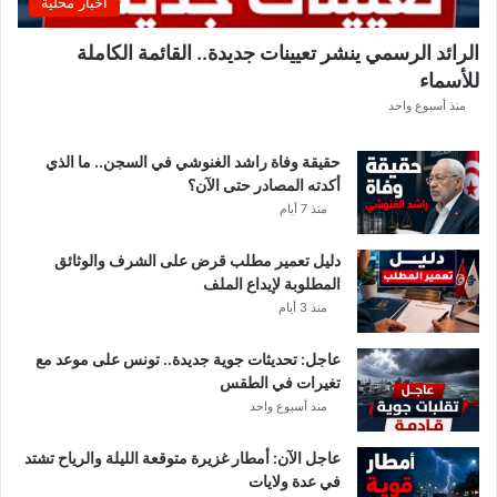
اخبار محلية
ا
ئ
الرائد الرسمي ينشر تعيينات جديدة.. القائمة الكاملة
م
للأسماء
ة
ا
منذ أسبوع واحد
ل
ك
حقيقة وفاة راشد الغنوشي في السجن.. ما الذي
ا
أكدته المصادر حتى الآن؟
م
منذ 7 أيام
ل
ة
دليل تعمير مطلب قرض على الشرف والوثائق
المطلوبة لإيداع الملف
منذ 3 أيام
عاجل: تحديثات جوية جديدة.. تونس على موعد مع
تغيرات في الطقس
منذ أسبوع واحد
عاجل الآن: أمطار غزيرة متوقعة الليلة والرياح تشتد
في عدة ولايات