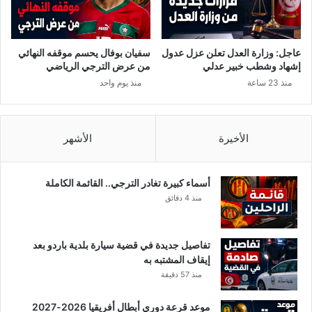
ت
ن
ا
ع
ل
د
ز
د
عاجل: وزارة العدل تعلن عزل عدول
سفيان بوفال يحسم موقفه النهائي
ي
ح
إشهاد وشطب خبير عدلي
من عرض الترجي الرياضي
ت
ا
منذ 23 ساعة
منذ يوم واحد
و
ل
ن
ا
ل
ت
م
ا
الأخيرة
الأشهر
ج
ل
ا
ا
ب
ص
أسماء كبيرة تغادر الترجي.. القائمة الكاملة
ه
ا
منذ 4 دقائق
ة
ب
ك
ة
و
ب
تفاصيل جديدة في قضية سيارة بلدية باردو بعد
ر
ا
إيقاف المشتبه به
و
ل
منذ 57 دقيقة
ن
ك
ا
و
موعد قرعة دوري أبطال أفريقيا 2026-2027
!
ر