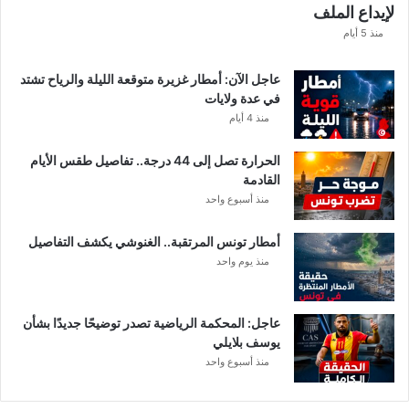
لإيداع الملف
س
ا
منذ 5 أيام
ب
ا
عاجل الآن: أمطار غزيرة متوقعة الليلة والرياح تشتد
ت
في عدة ولايات
ه
منذ 4 أيام
ف
ي
الحرارة تصل إلى 44 درجة.. تفاصيل طقس الأيام
ا
القادمة
ل
منذ أسبوع واحد
إ
ف
أمطار تونس المرتقبة.. الغنوشي يكشف التفاصيل
ر
منذ يوم واحد
ي
ق
ي
عاجل: المحكمة الرياضية تصدر توضيحًا جديدًا بشأن
يوسف بلايلي
منذ أسبوع واحد