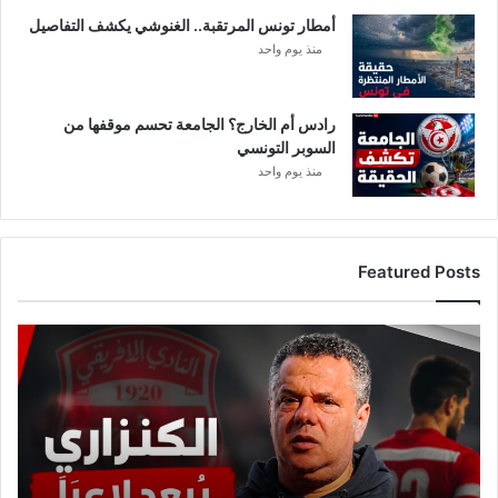
ل
أمطار تونس المرتقبة.. الغنوشي يكشف التفاصيل
ى
ا
منذ يوم واحد
ل
ب
ح
رادس أم الخارج؟ الجامعة تحسم موقفها من
ر
السوبر التونسي
منذ يوم واحد
Featured Posts
ع
ا
ج
ل
:
م
ا