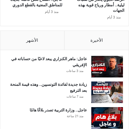
ر
ي
ليلية.. أمطار ورياح قوية بهذه
للمناطق المعنية بالقطع الدوري
ت
و
الجهات
منذ 3 أيام
ت
ز
منذ 3 أيام
م
ي
س
ل
ح
ن
ا
د
الأخيرة
الأشهر
ل
ا
ه
ك
عاجل: ماهر الكنزاري يبعد لاعبًا من حساباته في
ت
الإفريقي
ا
منذ 3 ساعات
ر
ا
زيادة جديدة لفائدة التونسيين.. وهذه قيمة المنحة
ت
بعد الترفيع
و
منذ 7 ساعات
م
ط
عاجل.. وزارة التربية تصدر بلاغًا هامًا
ل
منذ 21 ساعة
ة
ع