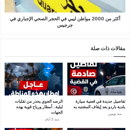
:
0
ف
0
ت
0
أكثر من 2000 مواطن ليبي في الحجر الصحي الإجباري في
ح
م
جرجيس
ا
و
ل
ا
م
ط
مقالات ذات صلة
ح
ن
ل
ل
ا
ي
ت
ب
ا
ي
ل
ف
ت
ي
ج
ا
ا
ل
تفاصيل جديدة في قضية سيارة
الرصد الجوي يحذر من تقلبات
ر
ح
بلدية باردو بعد إيقاف المشتبه به
ليلية.. أمطار ورياح قوية بهذه
ي
ج
الجهات
منذ يومين
ة
ر
منذ 3 أيام
و
ا
ا
ل