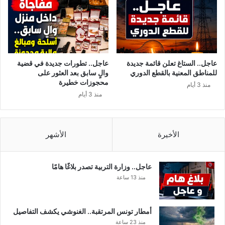
ل
ص
م
ح
ق
ي
ا
ا
ه
ل
ي
إ
عاجل.. الستاغ تعلن قائمة جديدة
عاجل.. تطورات جديدة في قضية
ل
ج
للمناطق المعنية بالقطع الدوري
والٍ سابق بعد العثور على
ي
ب
محجوزات خطيرة
منذ 3 أيام
ل
ا
منذ 3 أيام
ا
ر
و
ي
ت
ف
ق
ي
الأخيرة
الأشهر
ل
ج
ي
ر
ص
ج
عاجل.. وزارة التربية تصدر بلاغًا هامًا
ف
ي
منذ 13 ساعة
ي
س
س
ا
أمطار تونس المرتقبة.. الغنوشي يكشف التفاصيل
ع
منذ 23 ساعة