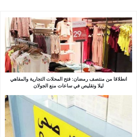
ا
ن
ط
ل
ا
ق
ا
م
ن
م
انطلاقا من منتصف رمضان: فتح المحلات التجارية والمقاهي
ن
ليلا وتقليص في ساعات منع الجولان
ت
ص
أ
ف
ك
ر
ث
م
ر
ض
م
ا
ن
ن
2