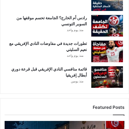
ا
ت
م
رادس أم الخارج؟ الجامعة تحسم موقفها من
ن
السوبر التونسي
ع
منذ يوم واحد
ا
ل
تطورات جديدة في مفاوضات النادي الإفريقي مع
ج
نعيم السليتي
و
ل
منذ يوم واحد
ا
ن
قائمة منافسي النادي الإفريقي قبل قرعة دوري
أبطال إفريقيا
منذ يومين
Featured Posts
ع