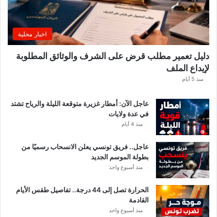
ل
ا
غً
اخبار محلية
ا
ه
دليل تعمير مطلب قرض على الشرف والوثائق المطلوبة
ا
لإيداع الملف
مً
ا
منذ 5 أيام
عاجل الآن: أمطار غزيرة متوقعة الليلة والرياح تشتد
في عدة ولايات
منذ 4 أيام
عاجل.. فريق تونسي يعلن الانسحاب رسميًا من
بطولة الموسم الجديد
منذ أسبوع واحد
الحرارة تصل إلى 44 درجة.. تفاصيل طقس الأيام
القادمة
منذ أسبوع واحد