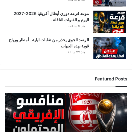
ع
ة
موعد قرعة دوري أبطال أفريقيا 2026-2027
خ
اليوم و القنوات الناقلة ..
ا
ن
منذ 9 ساعات
ت
ا
الرصد الجوي يحذر من تقلبات ليلية.. أمطار ورياح
ل
قوية بهذه الجهات
أ
منذ 22 ساعة
م
ا
ن
ة
Featured Posts
ق
ا
ئ
م
ة
م