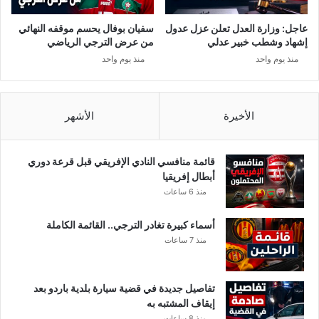
ع
ا
ا
د
عاجل: وزارة العدل تعلن عزل عدول
سفيان بوفال يحسم موقفه النهائي
د
ت
إشهاد وشطب خبير عدلي
من عرض الترجي الرياضي
ل
ت
منذ يوم واحد
منذ يوم واحد
ا
ت
ت
س
ب
ب
الأخيرة
الأشهر
ف
ي
م
قائمة منافسي النادي الإفريقي قبل قرعة دوري
ص
أبطال إفريقيا
ي
منذ 6 ساعات
ب
ة
أسماء كبيرة تغادر الترجي.. القائمة الكاملة
و
منذ 7 ساعات
ا
ل
ج
تفاصيل جديدة في قضية سيارة بلدية باردو بعد
ا
إيقاف المشتبه به
م
منذ 8 ساعات