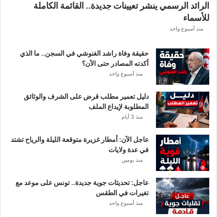
الرائد الرسمي ينشر تعيينات جديدة.. القائمة الكاملة
ق
للأسماء
ر
ع
منذ أسبوع واحد
ة
د
حقيقة وفاة راشد الغنوشي في السجن.. ما الذي
و
أكدته المصادر حتى الآن؟
ر
منذ أسبوع واحد
ي
أ
دليل تعمير مطلب قرض على الشرف والوثائق
ب
المطلوبة لإيداع الملف
ط
منذ 3 أيام
ا
ل
عاجل الآن: أمطار غزيرة متوقعة الليلة والرياح تشتد
إ
في عدة ولايات
ف
منذ يومين
ر
ي
ق
عاجل: تحديثات جوية جديدة.. تونس على موعد مع
ي
تغيرات في الطقس
ا
منذ أسبوع واحد