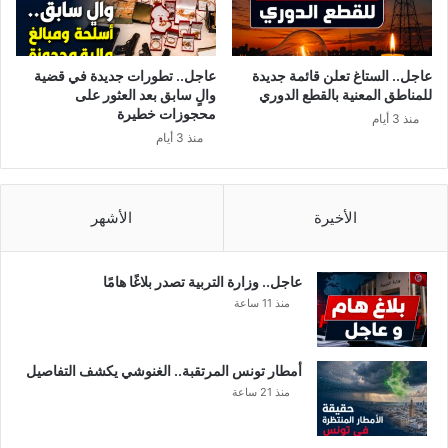
0
م
د
ا
ر
ي
ج
خ
عاجل.. الستاغ تعلن قائمة جديدة
عاجل.. تطورات جديدة في قضية
ا
ب
للمناطق المعنية بالقطع الدوري
والٍ سابق بعد العثور على
ت
أ
محجوزات خطيرة
منذ 3 أيام
ف
ه
منذ 3 أيام
ي
ع
ه
ا
ذ
م
ه
2
الأخيرة
الأشهر
ا
0
ل
2
ج
1
عاجل.. وزارة التربية تصدر بلاغًا هامًا
ه
!
منذ 11 ساعة
ا
!
ت
أمطار تونس المرتقبة.. الغنوشي يكشف التفاصيل
منذ 21 ساعة