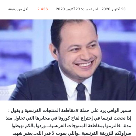
23 أكتوبر 2020
آخر تحديث: 23 أكتوبر 2020
2٬436
أقل من دقيقة
سمير الوافي يرد على حملة #مقاطعة المنتجات الفرنسية و يقول :
إذا نجحت فرنسا في إختراع لقاح كورونا في مخابرها التي تحاول منذ
مدة…فالتزموا بمقاطعة المنتوجات الفرنسية…وردوا بالكم تهبطوا
سراولكم للزريقة الفرنسية…واللي يموت لا قدر الله…يعتبر شهيد