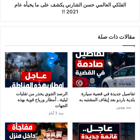
د
ا
الفلكي العالمي حسن الشارني يكشف على ما يخبأه عام
ر
ل
2021 !!
ج
م
ا
ي
ت
ح
مقالات ذات صلة
ا
س
ل
ن
ح
ا
ر
ل
ا
ش
ر
ا
ة
ر
ب
ن
م
ي
تفاصيل جديدة في قضية سيارة
الرصد الجوي يحذر من تقلبات
ا
ي
بلدية باردو بعد إيقاف المشتبه به
ليلية.. أمطار ورياح قوية بهذه
ي
ك
الجهات
منذ يومين
ق
ش
منذ 3 أيام
ا
ف
ر
ع
ب
ل
1
ى