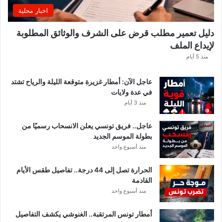
غً
اخبار محلية
ا
ه
دليل تعمير مطلب قرض على الشرف والوثائق المطلوبة
ا
لإيداع الملف
مً
ا
منذ 5 أيام
عاجل الآن: أمطار غزيرة متوقعة الليلة والرياح تشتد
في عدة ولايات
منذ 3 أيام
عاجل.. فريق تونسي يعلن الانسحاب رسميًا من
بطولة الموسم الجديد
منذ أسبوع واحد
الحرارة تصل إلى 44 درجة.. تفاصيل طقس الأيام
القادمة
منذ أسبوع واحد
أمطار تونس المرتقبة.. الغنوشي يكشف التفاصيل