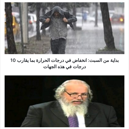
ب
د
ا
ي
ة
م
ن
ا
ل
س
بداية من السبت: انخفاض في درجات الحرارة بما يقارب 10
ب
درجات في هذه الجهات
ت
:
ا
ا
ل
ن
ف
خ
ل
ف
ك
ا
ي
ض
ا
ف
ل
ي
ع