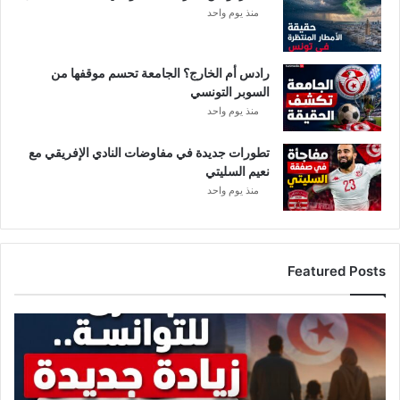
منذ يوم واحد
ر
ح
.
رادس أم الخارج؟ الجامعة تحسم موقفها من
.
السوبر التونسي
.
م
منذ يوم واحد
ا
ن
تطورات جديدة في مفاوضات النادي الإفريقي مع
ج
نعيم السليتي
م
منذ يوم واحد
ت
ش
"
Featured Posts
ز
ي
ا
د
ة