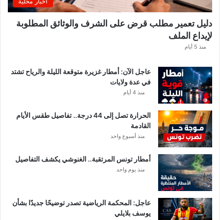
اخبار محلية
.
و
دليل تعمير مطلب قرض على الشرف والوثائق المطلوبة
ه
لإيداع الملف
ذ
ه
منذ 5 أيام
ق
ي
عاجل الآن: أمطار غزيرة متوقعة الليلة والرياح تشتد
م
في عدة ولايات
ة
منذ 4 أيام
ا
ل
الحرارة تصل إلى 44 درجة.. تفاصيل طقس الأيام
م
القادمة
ن
منذ أسبوع واحد
ح
ة
أمطار تونس المرتقبة.. الغنوشي يكشف التفاصيل
ب
منذ يوم واحد
ع
د
ا
ل
عاجل: المحكمة الرياضية تصدر توضيحًا جديدًا بشأن
ت
يوسف بلايلي