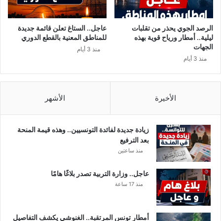
.
ك
.
ي
و
ع
الرصد الجوي يحذر من تقلبات
عاجل.. الستاغ تعلن قائمة جديدة
م
ل
ليلية.. أمطار ورياح قوية بهذه
للمناطق المعنية بالقطع الدوري
ع
ى
الجهات
منذ 3 أيام
ت
1
منذ 3 أيام
م
0
د
7
ي
و
ا
ف
الأخيرة
الأشهر
ت
ا
ا
ي
خ
ا
زيادة جديدة لفائدة التونسيين.. وهذه قيمة المنحة
ر
ت
بعد الترفيع
ى
م
منذ ساعتين
ع
ت
ل
ا
عاجل.. وزارة التربية تصدر بلاغًا هامًا
ى
ع
منذ 17 ساعة
ا
ا
ل
ل
خ
ب
أمطار تونس المرتقبة.. الغنوشي يكشف التفاصيل
ط
ا