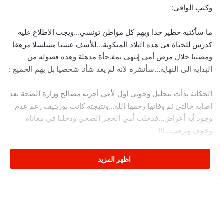
وكتب الوافي:
ما سأكتبه خطير جدا ويهم كل مواطن تونسي…ويجب الاطلاع عليه
كدرس للحياة في هذه البلاد المنكوبة…للأسف عشنا مسلسلا مرهقا
ومضنيا خلال مرض أمي إنتهى بمفاجأة مذهلة وهذه فصوله من
البداية الى النهاية…سأنشره لأنه لم يعد شأنا شخصيا بل يهم الجميع :
الحكاية بدأت بتحليل وجوبي أول لأمي أجرته مصالح وزارة الصحة بعد
إصابة خالتي ثم وفاتها رحمها الله…ونتيجته كانت بوزيتيف رغم عدم
وجود أية أعراض…فدخلت أمي الحجر الصحي ودخلنا في معاناة
وخوف وترقب…!!!
وبعد يوم حرصت على إجراء تحليل دم لأمي في مخبر خاص للتحري
اظهر المزيد
عن أمراض محتملة…فاجتهد الطبيب الخاص وأجرى معه تحليل PCR
ثان…في نفس المخبر الخاص…كانت نتيجته نيغاتيف عكس الأول…
فحيرنا وأربكنا وجعلنا نشك في تحليل وزارة الصحة…لكن مسؤول
جهوي في الوزارة أقنعنا بالتمسك بثقتنا في الدولة…وبأن أمي مصابة
فعلا ويجب الاحتياط…!!