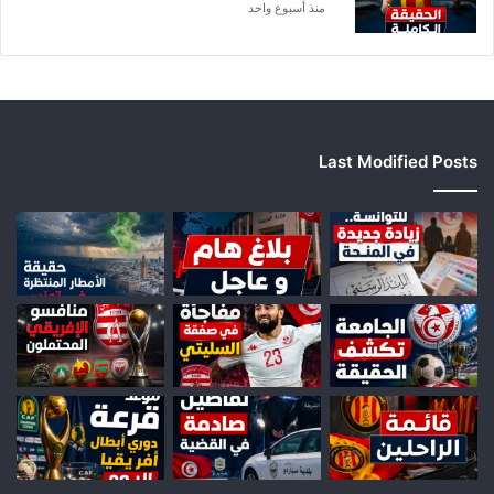
ر
منذ أسبوع واحد
ف
ي
ع
Last Modified Posts