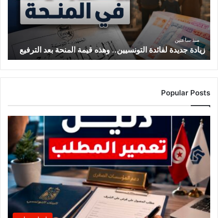
ج
د
ي
د
منذ ساعتين
زيادة جديدة لفائدة التونسيين.. وهذه قيمة المنحة بعد الترفيع
ة
ل
ف
ا
ئ
Popular Posts
د
ة
ا
ل
ت
و
ن
س
ي
ي
ن
.