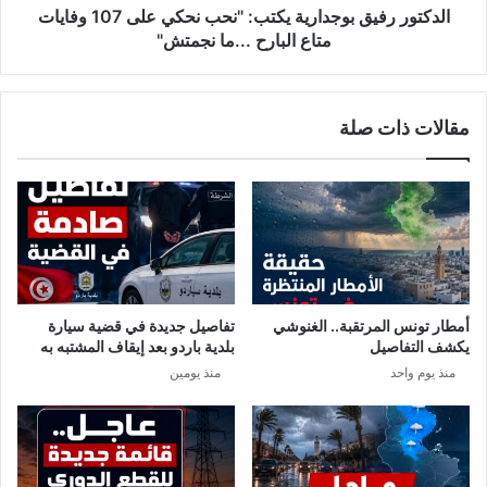
و
ي
الدكتور رفيق بوجدارية يكتب: "نحب نحكي على 107 وفايات
ن
ق
متاع البارح ...ما نجمتش"
س
ب
و
و
ف
ج
مقالات ذات صلة
ر
د
ض
ا
ح
ر
ج
ي
ر
ة
ص
ي
ح
ك
ي
ت
ش
ب
أمطار تونس المرتقبة.. الغنوشي
تفاصيل جديدة في قضية سيارة
ا
:
يكشف التفاصيل
بلدية باردو بعد إيقاف المشتبه به
م
"
منذ يوم واحد
منذ يومين
ل
ن
ف
ح
ي
ب
ه
ن
ا
ح