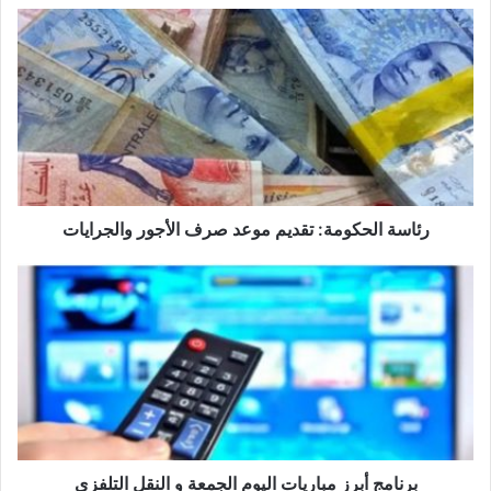
رئاسة
الحكومة:
تقديم
موعد
صرف
الأجور
والجرايات
رئاسة الحكومة: تقديم موعد صرف الأجور والجرايات
برنامج
أبرز
مباريات
اليوم
الجمعة
و
النقل
التلفزي
برنامج أبرز مباريات اليوم الجمعة و النقل التلفزي