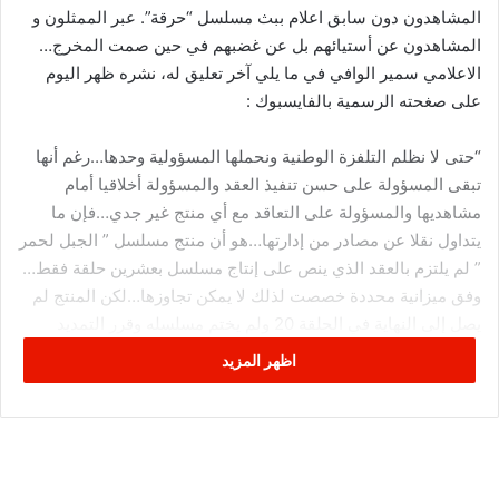
المشاهدون دون سابق اعلام ببث مسلسل “حرقة”. عبر الممثلون و
المشاهدون عن أستيائهم بل عن غضبهم في حين صمت المخرج…
الاعلامي سمير الوافي في ما يلي آخر تعليق له، نشره ظهر اليوم
على صغحته الرسمية بالفايسبوك :
“حتى لا نظلم التلفزة الوطنية ونحملها المسؤولية وحدها…رغم أنها
تبقى المسؤولة على حسن تنفيذ العقد والمسؤولة أخلاقيا أمام
مشاهديها والمسؤولة على التعاقد مع أي منتج غير جدي…فإن ما
يتداول نقلا عن مصادر من إدارتها…هو أن منتج مسلسل ” الجبل لحمر
” لم يلتزم بالعقد الذي ينص على إنتاج مسلسل بعشرين حلقة فقط…
وفق ميزانية محددة خصصت لذلك لا يمكن تجاوزها…لكن المنتج لم
يصل إلى النهاية في الحلقة 20 ولم يختم مسلسله وقرر التمديد
لوحده بإضافة أربعة حلقات…وأعلم التلفزة بذلك في آخر لحظة
اظهر المزيد
ليضعها أمام الأمر الواقع وضغط الوقت…مطالبا بحوالي نصف مليار
مقابل الأربعة حلقات…فرفضت التلفزة ذلك طبعا وأمام إصرار
الطرفين على موقفهما توقف المسلسل في الحلقة 20 بدون نهاية
وخاتمة سوى هذه النهاية الحزينة والمهزلة الخارجة عن السيناريو
وعن الشاشة…وتعاركو سعد وسعد الله حطو المشاهد في الحبس