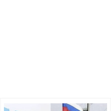
لا أتصور أن شفيق سيشفق عليهم بعد أن خسر كل شيء…حتى
صحته…!!!”
المصدر : تونسكوب
تطوّرات
مهمّة