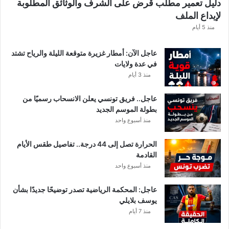
دليل تعمير مطلب قرض على الشرف والوثائق المطلوبة
لإيداع الملف
منذ 5 أيام
عاجل الآن: أمطار غزيرة متوقعة الليلة والرياح تشتد
في عدة ولايات
منذ 3 أيام
عاجل.. فريق تونسي يعلن الانسحاب رسميًا من
بطولة الموسم الجديد
منذ أسبوع واحد
الحرارة تصل إلى 44 درجة.. تفاصيل طقس الأيام
القادمة
منذ أسبوع واحد
عاجل: المحكمة الرياضية تصدر توضيحًا جديدًا بشأن
يوسف بلايلي
منذ 7 أيام