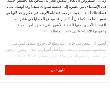
وقال: “المفروض أن يغادر شفيق الجراية السجن بعد تخفيض حكمه
في الإستئناف من عشرة إلى خمسة سنوات سجنا وقد أوشك على
قضاء تلك المدة…حيث تم ضم قضاياه الأربعة في حكم واحد لأنها من
نفس الملف…كما نال أحكام براءة وبعض الخطايا في عشرات
القضايا الأخرى…منها القضية الأشهر التي تتعلق بأمن الدولة
وعقوبتها الإعدام والتي كانت المنطلق…!!!
أتصور أن البعض في حالة رعب وهلع لأن خروج شفيق ليس في
مصلحتهم…وصمته مستحيل…وأخطر أسرارهم عنده…وبعض تاريخهم
من صنعه…وشفيق لم يكن ملاكا لكنهم مسحوا فيه كل فساد
بعضهم…وقدموه قربانا لينجح فيلم ” مقاومة الفساد “…وكانت حلقة
اظهر المزيد
” البرشني ” الشهيرة معي هي التي سرّعت بقرار إيقافه وإيقافي
بعده…دون أن تجمعنا أية قضية ودون أن يعثروا على أي خيط يجمعنا
رغم محاولاتهم بكل أجهزتهم الجبارة…فغادرت أنا السجن بعد مدة
قصيرة وبقي هو هناك منذ حوالي خمسة سنوات مثقلا بقضايا
وملفات ثقيلة…لم تثبت منها سوى قضية ” التدليس”…!!!