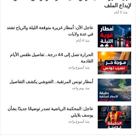
لإيداع الملف
س
ا
منذ 5 أيام
ب
ا
عاجل الآن: أمطار غزيرة متوقعة الليلة والرياح تشتد
ت
في عدة ولايات
ه
منذ 4 أيام
ف
ي
الحرارة تصل إلى 44 درجة.. تفاصيل طقس الأيام
ا
القادمة
ل
منذ أسبوع واحد
إ
ف
أمطار تونس المرتقبة.. الغنوشي يكشف التفاصيل
ر
منذ يوم واحد
ي
ق
ي
عاجل: المحكمة الرياضية تصدر توضيحًا جديدًا بشأن
يوسف بلايلي
منذ أسبوع واحد