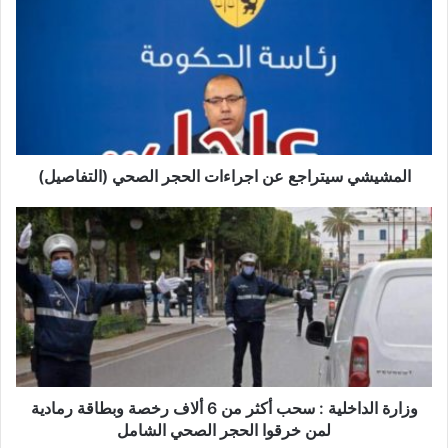
ل
م
ش
ي
ش
ي
س
ي
ت
المشيشي سيتراجع عن اجراءات الحجر الصحي (التفاصيل)
ر
ا
و
ج
ز
ع
ا
ع
ر
ن
ة
ا
ا
ج
ل
ر
د
ا
ا
ء
خ
وزارة الداخلية : سحب أكثر من 6 ألاف رخصة وبطاقة رمادية
ا
ل
لمن خرقوا الحجر الصحي الشامل
ت
ي