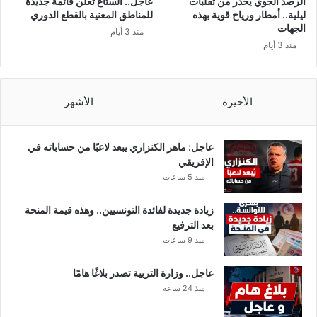
الرصد الجوي يحذر من تقلبات
عاجل.. الستاغ تعلن قائمة جديدة
ب
ليلية.. أمطار ورياح قوية بهذه
للمناطق المعنية بالقطع الدوري
ط
الجهات
منذ 3 أيام
ا
منذ 3 أيام
ق
ة
ر
م
الأخيرة
الأشهر
ا
د
ي
عاجل: ماهر الكنزاري يبعد لاعبًا من حساباته في
ة
الإفريقي
ل
منذ 5 ساعات
م
ن
زيادة جديدة لفائدة التونسيين.. وهذه قيمة المنحة
خ
بعد الترفيع
ر
منذ 9 ساعات
ق
و
عاجل.. وزارة التربية تصدر بلاغًا هامًا
ا
منذ 24 ساعة
ا
ل