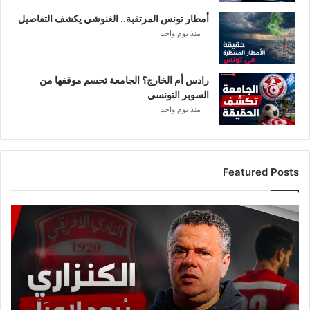
ح
أمطار تونس المرتقبة.. الغنوشي يكشف التفاصيل
ج
ر
منذ يوم واحد
ا
ل
ص
رادس أم الخارج؟ الجامعة تحسم موقفها من
ح
السوبر التونسي
ي
منذ يوم واحد
ا
ل
ش
ا
Featured Posts
م
ل
ع
ا
ج
ل
:
م
ا