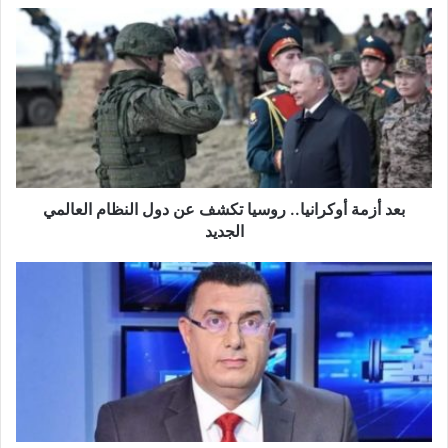
بعد
أزمة
أوكرانيا..
روسيا
تكشف
عن
دول
النظام
العالمي
الجديد
بعد أزمة أوكرانيا.. روسيا تكشف عن دول النظام العالمي
الجديد
عياض
اللومي:
''من
العار
أستاذ
قانون
ينطق
بما
يخالف