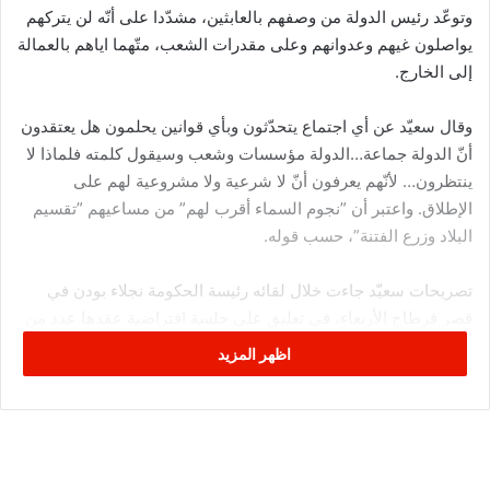
وتوعّد رئيس الدولة من وصفهم بالعابثين، مشدّدا على أنّه لن يتركهم
يواصلون غيهم وعدوانهم وعلى مقدرات الشعب، متّهما اياهم بالعمالة
إلى الخارج.
وقال سعيّد عن أي اجتماع يتحدّثون وبأي قوانين يحلمون هل يعتقدون
أنّ الدولة جماعة…الدولة مؤسسات وشعب وسيقول كلمته فلماذا لا
ينتظرون… لأنّهم يعرفون أنّ لا شرعية ولا مشروعية لهم على
الإطلاق. واعتبر أن ”نجوم السماء أقرب لهم” من مساعيهم ”تقسيم
البلاد وزرع الفتنة”، حسب قوله.
تصريحات سعيّد جاءت خلال لقائه رئيسة الحكومة نجلاء بودن في
قصر قرطاج الأربعاء، في تعليق على جلسة افتراضية عقدها عدد من
النواب بالبرلمان المجمّد.
اظهر المزيد
وأكّد سعيّد أنّه تحدث لوزيرة العدل بخصوص هذه الجلسة من أجل أن
تقوم النيابة العمومية بدورها.
ويُشار إلى أنّ وزيرة العدل ليلى جفّال قد وجهت اليوم الأربعاء، طلبا