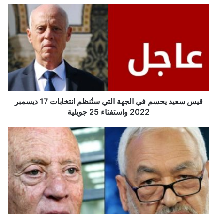
قيس
سعيد
يحسم
في
الجهة
التي
ستُنظم
انتخابات
17
ديسمبر
قيس سعيد يحسم في الجهة التي ستُنظم انتخابات 17 ديسمبر
2022
2022 واستفتاء 25 جويلية
واستفتاء
25
مرة
جويلية
أخرى
،
راشد
الغنوشي
يتحدى
قيس
سعيد
-