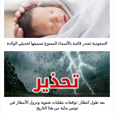
قائمة
بالأسماء
الممنوع
تسميتها
لحديثي
الولادة
السعودية تصدر قائمة بالأسماء الممنوع تسميتها لحديثي الولادة
بعد
طول
انتظار:
توقعات
بتقلبات
شتوية
ونزول
الأمطار
في
تونس
بعد طول انتظار: توقعات بتقلبات شتوية ونزول الأمطار في
بداية
تونس بداية من هذا التاريخ
من