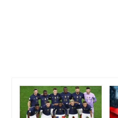
فيروس
غريب
يضرب
المنتخب
الفرنسي
قبل