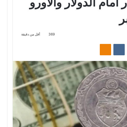
مام الدولار والأورو
369
أقل من دقيقة
ت
Odnoklassniki