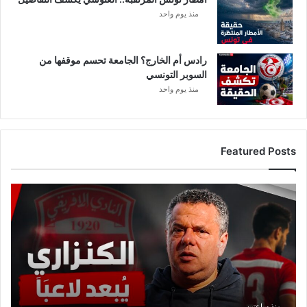
منذ يوم واحد
رادس أم الخارج؟ الجامعة تحسم موقفها من
السوبر التونسي
منذ يوم واحد
Featured Posts
عاجل:
ماهر
الكنزاري
يبعد
لاعبًا
من
حساباته
في
الإفريقي
منذ ساعتين