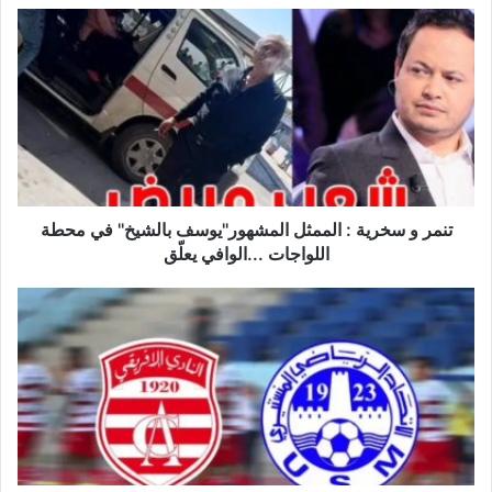
تنمر
و
سخرية
:
الممثل
المشهور''يوسف
بالشيخ''
في
محطة
اللواجات
تنمر و سخرية : الممثل المشهور''يوسف بالشيخ'' في محطة
...الوافي
اللواجات ...الوافي يعلّق
يعلّق
الرابطة
1:
تغيير
موعد
إنطلاق
مباراة
المنستيري
والإفريقي