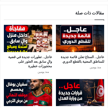
م
ا
ط
ن
مقالات ذات صلة
ا
ق
ع
ا
م
ذ
ي
ا
ح
ل
ت
ع
ج
ا
و
ل
ن
م
عاجل.. الستاغ تعلن قائمة جديدة
عاجل.. تطورات جديدة في قضية
م
للمناطق المعنية بالقطع الدوري
والٍ سابق بعد العثور على
ن
محجوزات خطيرة
منذ يومين
ا
منذ يومين
ل
ف
ن
ا
ء
ف
ي