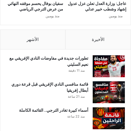
ا
عاجل: وزارة العدل تعلن عزل عدول
سفيان بوفال يحسم موقفه النهائي
ف
إشهاد وشطب خبير عدلي
من عرض الترجي الرياضي
ر
منذ يومين
منذ يومين
ي
ل
الأخيرة
الأشهر
تطورات جديدة في مفاوضات النادي الإفريقي مع
نعيم السليتي
منذ 11 دقيقة
قائمة منافسي النادي الإفريقي قبل قرعة دوري
أبطال إفريقيا
منذ 21 ساعة
أسماء كبيرة تغادر الترجي.. القائمة الكاملة
منذ 22 ساعة