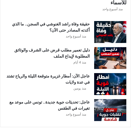
للأسماء
ف
ر
منذ أسبوع واحد
ي
ق
حقيقة وفاة راشد الغنوشي في السجن.. ما الذي
ي
أكدته المصادر حتى الآن؟
م
منذ أسبوع واحد
ع
ن
دليل تعمير مطلب قرض على الشرف والوثائق
ع
المطلوبة لإيداع الملف
ي
منذ 4 أيام
م
ا
عاجل الآن: أمطار غزيرة متوقعة الليلة والرياح تشتد
ل
في عدة ولايات
س
منذ يومين
ل
ي
ت
عاجل: تحديثات جوية جديدة.. تونس على موعد مع
ي
تغيرات في الطقس
منذ أسبوع واحد