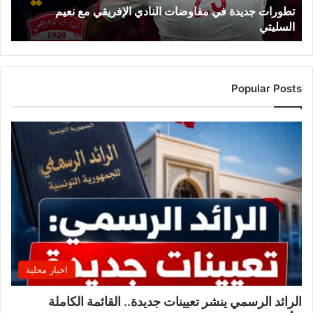
تطورات جديدة في مفاوضات النادي الإفريقي مع نعيم
ي
السليتي
د
ة
ف
ي
م
Popular Posts
ف
ا
و
ض
ا
ت
ا
ل
ن
ا
د
ي
اخبار محلية
ا
ل
الرائد الرسمي ينشر تعيينات جديدة.. القائمة الكاملة
إ